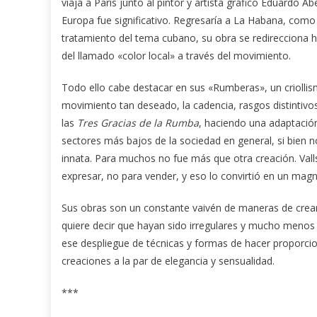
viaja a París junto al pintor y artista gráfico Eduardo 
Europa fue significativo. Regresaría a La Habana, como
tratamiento del tema cubano, su obra se redirecciona 
del llamado «color local» a través del movimiento.
Todo ello cabe destacar en sus «Rumberas», un criollismo
movimiento tan deseado, la cadencia, rasgos distintivos
las
Tres Gracias de la Rumba
, haciendo una adaptación
sectores más bajos de la sociedad en general, si bien n
innata. Para muchos no fue más que otra creación. Valls 
expresar, no para vender, y eso lo convirtió en un magníf
Sus obras son un constante vaivén de maneras de crear 
quiere decir que hayan sido irregulares y mucho menos i
ese despliegue de técnicas y formas de hacer proporcio
creaciones a la par de elegancia y sensualidad.
***