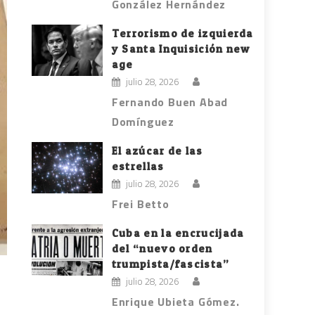
González Hernández
Terrorismo de izquierda
y Santa Inquisición new
age
julio 28, 2026
Fernando Buen Abad
Domínguez
El azúcar de las
estrellas
julio 28, 2026
Frei Betto
Cuba en la encrucijada
del “nuevo orden
trumpista/fascista”
julio 28, 2026
Enrique Ubieta Gómez.