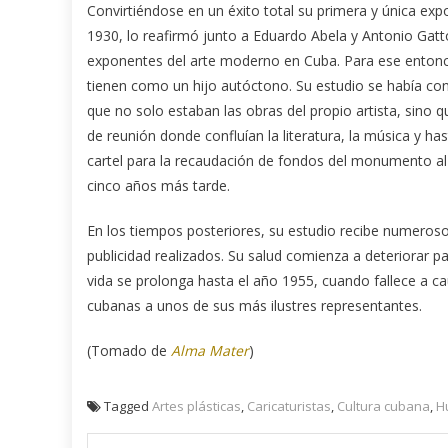
Convirtiéndose en un éxito total su primera y única exp
1930, lo reafirmó junto a Eduardo Abela y Antonio Ga
exponentes del arte moderno en Cuba. Para ese entonce
tienen como un hijo autóctono. Su estudio se había con
que no solo estaban las obras del propio artista, sino 
de reunión donde confluían la literatura, la música y ha
cartel para la recaudación de fondos del monumento al 
cinco años más tarde.
En los tiempos posteriores, su estudio recibe numeros
publicidad realizados. Su salud comienza a deteriorar p
vida se prolonga hasta el año 1955, cuando fallece a ca
cubanas a unos de sus más ilustres representantes.
(Tomado de
Alma Mater
)
Tagged
Artes plásticas
,
Caricaturistas
,
Cultura cubana
,
H