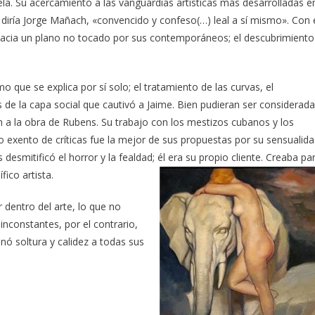
Abela. Su acercamiento a las vanguardias artísticas más desarrolladas e
 diría Jorge Mañach, «convencido y confeso(…) leal a sí mismo». Con 
hacia un plano no tocado por sus contemporáneos; el descubrimiento
 que se explica por sí solo; el tratamiento de las curvas, el
 de la capa social que cautivó a Jaime. Bien pudieran ser considerad
 a la obra de Rubens. Su trabajo con los mestizos cubanos y los
o exento de críticas fue la mejor de sus propuestas por su sensualid
desmitificó el horror y la fealdad; él era su propio cliente. Creaba pa
ico artista.
dentro del arte, lo que no
nconstantes, por el contrario,
nó soltura y calidez a todas sus