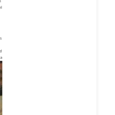
n
el
as
ad
ra