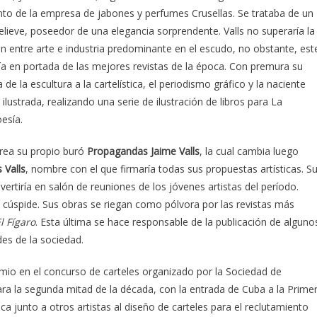
nto de la empresa de jabones y perfumes Crusellas. Se trataba de un
elieve, poseedor de una elegancia sorprendente. Valls no superaría la
ón entre arte e industria predominante en el escudo, no obstante, est
ría en portada de las mejores revistas de la época. Con premura su
 de la escultura a la cartelística, el periodismo gráfico y la naciente
lustrada, realizando una serie de ilustración de libros para La
esía.
rea su propio buró
Propagandas Jaime Valls
, la cual cambia luego
 Valls
, nombre con el que firmaría todas sus propuestas artísticas. S
nvertiría en salón de reuniones de los jóvenes artistas del período.
a cúspide. Sus obras se riegan como pólvora por las revistas más
l Fígaro
. Esta última se hace responsable de la publicación de alguno
es de la sociedad.
emio en el concurso de carteles organizado por la Sociedad de
ra la segunda mitad de la década, con la entrada de Cuba a la Prime
 junto a otros artistas al diseño de carteles para el reclutamiento