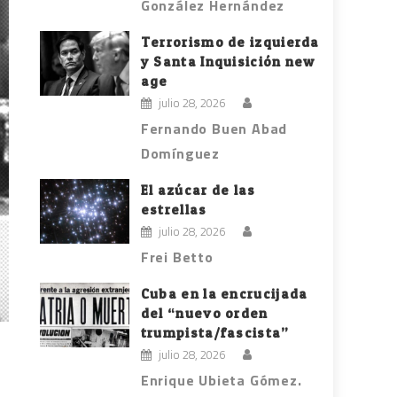
González Hernández
Terrorismo de izquierda
y Santa Inquisición new
age
julio 28, 2026
Fernando Buen Abad
Domínguez
El azúcar de las
estrellas
julio 28, 2026
Frei Betto
Cuba en la encrucijada
del “nuevo orden
trumpista/fascista”
julio 28, 2026
Enrique Ubieta Gómez.