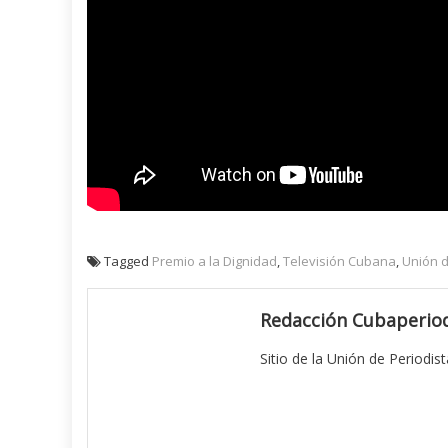
Tagged
Premio a la Dignidad
,
Televisión Cubana
,
Unión d
Redacción Cubaperiod
Sitio de la Unión de Periodis