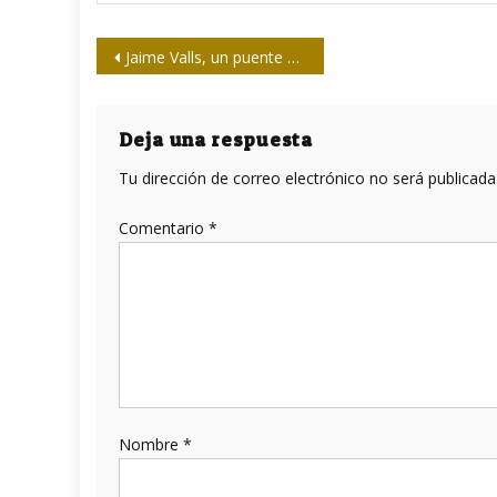
Navegación
Jaime Valls, un puente entre Cataluña y La Habana
de
entradas
Deja una respuesta
Tu dirección de correo electrónico no será publicada
Comentario
*
Nombre
*