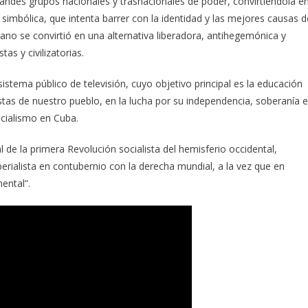
andes grupos nacionales y trasnacionales de poder, convirtiéndola e
 simbólica, que intenta barrer con la identidad y las mejores causas d
bano se convirtió en una alternativa liberadora, antihegemónica y
s y civilizatorias.
stema público de televisión, cuyo objetivo principal es la educación
istas de nuestro pueblo, en la lucha por su independencia, soberanía e
ocialismo en Cuba.
 de la primera Revolución socialista del hemisferio occidental,
rialista en contubernio con la derecha mundial, a la vez que en
ental”.