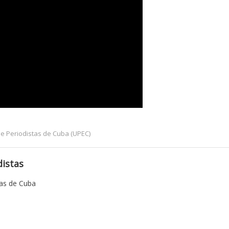
e Periodistas de Cuba (UPEC)
istas
tas de Cuba