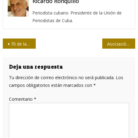
Ricardo Ronquillo
Periodista cubano. Presidente de la Unión de
Periodistas de Cuba.
Navegación
70 de la Tv
Asociación Hermanos Saíz: un año más
de
entradas
Deja una respuesta
Tu dirección de correo electrónico no será publicada.
Los
campos obligatorios están marcados con
*
Comentario
*