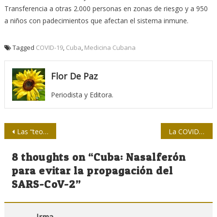
Transferencia a otras 2.000 personas en zonas de riesgo y a 950
a niños con padecimientos que afectan el sistema inmune.
Tagged
COVID-19
,
Cuba
,
Medicina Cubana
Flor De Paz
Periodista y Editora.
Navegación
Las “teorías mágicas” del capitalismo fracasaron ante la pandemia
La COVID-19 interrumpe servicios de salud mental, advierte la OMS
de
8 thoughts on “
Cuba: Nasalferón
entradas
para evitar la propagación del
SARS-CoV-2
”