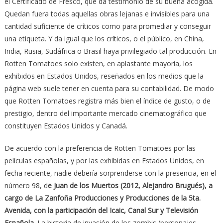
el Certificado de Fresco, que da testimonio de su buena acogida.
Quedan fuera todas aquellas obras lejanas e invisibles para una
cantidad suficiente de críticos como para promediar y conseguir
una etiqueta. Y da igual que los críticos, o el público, en China,
India, Rusia, Sudáfrica o Brasil haya privilegiado tal producción. En
Rotten Tomatoes solo existen, en aplastante mayoría, los
exhibidos en Estados Unidos, reseñados en los medios que la
página web suele tener en cuenta para su contabilidad. De modo
que Rotten Tomatoes registra más bien el índice de gusto, o de
prestigio, dentro del importante mercado cinematográfico que
constituyen Estados Unidos y Canadá.
De acuerdo con la preferencia de Rotten Tomatoes por las
películas españolas, y por las exhibidas en Estados Unidos, en
fecha reciente, nadie debería sorprenderse con la presencia, en el
número 98, d
e Juan de los Muertos (2012, Alejandro Brugués), a
cargo de La Zanfoña Producciones y Producciones de la 5ta.
Avenida, con la participación del Icaic, Canal Sur y Televisión
Española.
La historia de invasión de los zombis (personajes