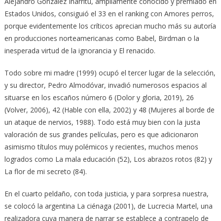
Alejandro González Iñárritu, ampliamente conocido y premiado en
Estados Unidos, consiguió el 33 en el ranking con Amores perros,
porque evidentemente los críticos aprecian mucho más su autoría
en producciones norteamericanas como Babel, Birdman o la
inesperada virtud de la ignorancia y El renacido.
Todo sobre mi madre (1999) ocupó el tercer lugar de la selección,
y su director, Pedro Almodóvar, invadió numerosos espacios al
situarse en los escaños número 6 (Dolor y gloria, 2019), 26
(Volver, 2006), 42 (Hable con ella, 2002) y 48 (Mujeres al borde de
un ataque de nervios, 1988). Todo está muy bien con la justa
valoración de sus grandes películas, pero es que adicionaron
asimismo títulos muy polémicos y recientes, muchos menos
logrados como La mala educación (52), Los abrazos rotos (82) y
La flor de mi secreto (84).
En el cuarto peldaño, con toda justicia, y para sorpresa nuestra,
se colocó la argentina La ciénaga (2001), de Lucrecia Martel, una
realizadora cuya manera de narrar se establece a contrapelo de