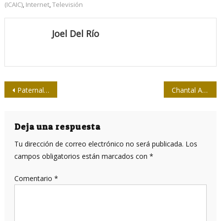
(ICAIC)
,
Internet
,
Televisión
Joel Del Río
Navegación
Paternalismo y socialismo, dúo anómalo
Chantal Akerman, el tiempo y el espacio
de
entradas
Deja una respuesta
Tu dirección de correo electrónico no será publicada.
Los
campos obligatorios están marcados con
*
Comentario
*