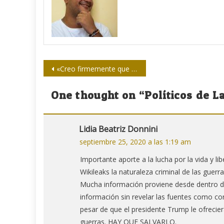
Navegación
«Creo firmemente que la radio tiene cada vez más que tender al Arte»
de
One thought on “
Políticos de 
entradas
Lidia Beatriz Donnini
septiembre 25, 2020 a las 1:19 am
Importante aporte a la lucha por la vida y libe
Wikileaks la naturaleza criminal de las guerra
Mucha información proviene desde dentro de 
información sin revelar las fuentes como co
pesar de que el presidente Trump le ofrecier
guerras. HAY QUE SALVARLO.