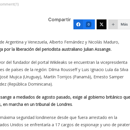
omment(1)
Compartir
Más
0
es de Argentina y Venezuela, Alberto Fernández y Nicolás Maduro,
 por la liberación del periodista australiano Julian Assange.
or del fundador del portal Wikileaks se encuentran la vicepresidenta
s de países de la región: Dilma Rousseff y Luis Ignacio Lula da Silva
), José Mujica (Uruguay), Martín Torrijos (Panamá), Ernesto Samper
dez (República Dominicana).
 Assange a mediados de agosto pasado, exige al gobierno británico qu
s, en marcha en un tribunal de Londres
.
e máxima seguridad londinense desde que fuera arrestado en la
dos Unidos se enfrentaría a 17 cargos de espionaje y uno de pirater