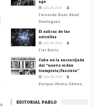
age
julio 28, 2026
Fernando Buen Abad
Domínguez
El azúcar de las
estrellas
julio 28, 2026
Frei Betto
Cuba en la encrucijada
del “nuevo orden
trumpista/fascista”
julio 28, 2026
e
Enrique Ubieta Gómez.
EDITORIAL PABLO
ía