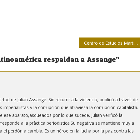
Centro de Estudios Martianos recordará a Cintio Vitier en aniversario 99 de su natalicio
Latinoamérica respaldan a Assange
”
rtad de Julián Assange. Sin recurrir a la violencia, publicó a través de
s imperialistas y la corrupción que atraviesa la corrupción capitalista.
ese aparato,asqueados por lo que sucede. Julian verificó la
rresponde a la pråctica periodistica.Su negativa se mantiene muy a
a el perdón,a cambia. Es un héroe en la lucha por la paz,contra las