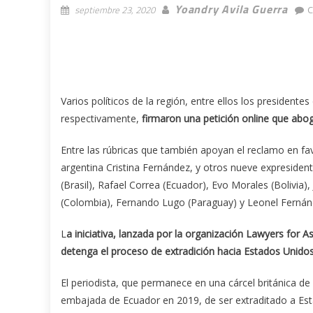
Yoandry Avila Guerra
septiembre 23, 2020
C
Varios políticos de la región, entre ellos los president
respectivamente,
firmaron una petición online que aboga
Entre las rúbricas que también apoyan el reclamo en fav
argentina Cristina Fernández, y otros nueve expresidente
(Brasil), Rafael Correa (Ecuador), Evo Morales (Bolivia
(Colombia), Fernando Lugo (Paraguay) y Leonel Fernán
L
a iniciativa, lanzada por la organización Lawyers for
detenga el proceso de extradición hacia Estados Unido
El periodista, que permanece en una cárcel británica d
embajada de Ecuador en 2019, de ser extraditado a Esta