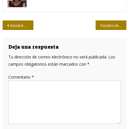
Navegación
Iniciará China ensayos clínicos de vacuna nasal contra el coronavirus
Facebook contra la divulgación académica vinculada al cambio climático
de
entradas
Deja una respuesta
Tu dirección de correo electrónico no será publicada.
Los
campos obligatorios están marcados con
*
Comentario
*