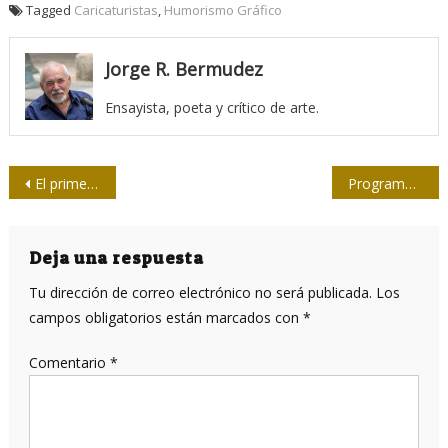
Tagged
Caricaturistas
,
Humorismo Gráfico
Jorge R. Bermudez
Ensayista, poeta y crítico de arte.
Navegación
El primer mártir de la prensa revolucionaria cubana (II y final)
Programa Al mediodía trasmite desde el estudio de la Facultad de Comunicación
de
entradas
Deja una respuesta
Tu dirección de correo electrónico no será publicada.
Los
campos obligatorios están marcados con
*
Comentario
*