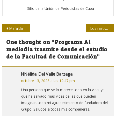
Sitio de la Unión de Periodistas de Cuba
Navegación
Mafalda o la vocera de las mayorías
Los rastros del odio en la historia cubana
de
One thought on “
Programa Al
entradas
mediodía trasmite desde el estudio
de la Facultad de Comunicación
”
NNélida. Del Valle Barzaga
octubre 13, 2023 a las 12:47 pm
Una persona que se lo merece todo en la vida, ya
que ha salvado más vidas de las que pueden
imaginar, todo mi agradecimiento de fundadora del
Grupo. Saludos a todas mis compañeras.