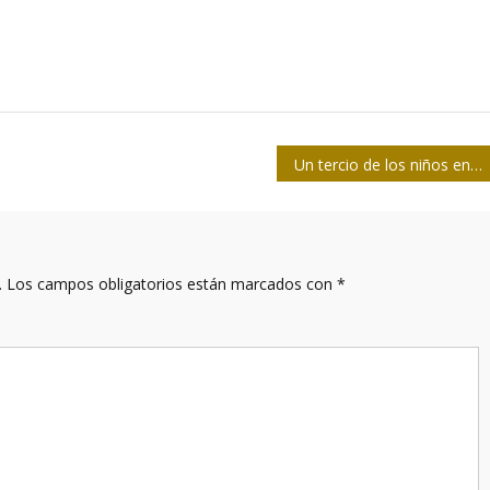
Un tercio de los niños en edad escolar no tiene acceso a la educación a distancia
.
Los campos obligatorios están marcados con
*