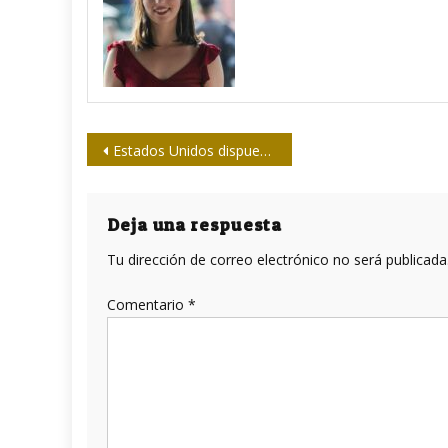
Navegación
Estados Unidos dispuesto a registrar vacuna contra el coronavirus antes de terminar la fase tres
de
entradas
Deja una respuesta
Tu dirección de correo electrónico no será publicada
Comentario
*