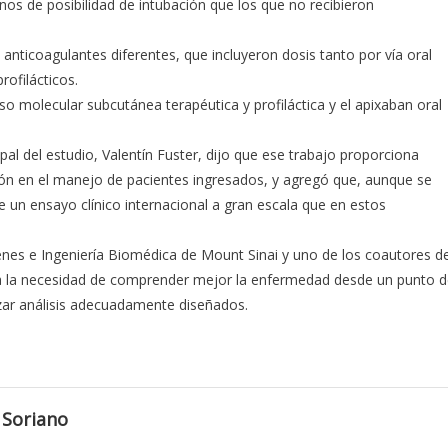
s de posibilidad de intubación que los que no recibieron
anticoagulantes diferentes, que incluyeron dosis tanto por vía oral
ofilácticos.
o molecular subcutánea terapéutica y profiláctica y el apixaban oral
ipal del estudio, Valentín Fuster, dijo que ese trabajo proporciona
ción en el manejo de pacientes ingresados, y agregó que, aunque se
e un ensayo clínico internacional a gran escala que en estos
genes e Ingeniería Biomédica de Mount Sinai y uno de los coautores d
taca la necesidad de comprender mejor la enfermedad desde un punto 
lizar análisis adecuadamente diseñados.
 Soriano