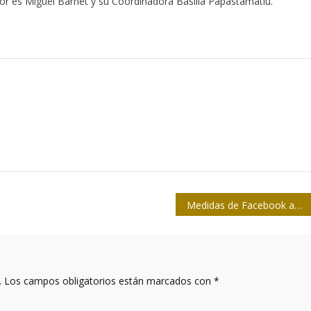
nor es Miguel Barnet y su Coordinadora Basilia Papastamatíu.
Medidas de Facebook ante las elecciones de noviembre
.
Los campos obligatorios están marcados con
*