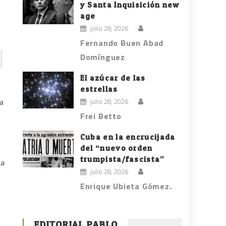
y Santa Inquisición new
age
julio 28, 2026
Fernando Buen Abad
Domínguez
El azúcar de las
estrellas
julio 28, 2026
ca
Frei Betto
Cuba en la encrucijada
del “nuevo orden
trumpista/fascista”
ca
julio 28, 2026
Enrique Ubieta Gómez.
EDITORIAL PABLO