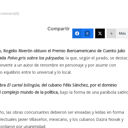
Comment(0)
Compartir
Más
0
bano, Rogelio Riverón obtuvo el Premio Iberoamericano de Cuento Julio
lada
Polvo gris sobre los párpados
, la que, según el jurado, se desta
 convertir a un autor de renombre en personaje y por asumir con
 equilibrio entre lo universal y lo local.
obra
El cartel bilingüe
, del cubano Félix Sánchez, por el dominio
l complejo mundo de la política,
bajo la forma de una parábola satíri
año, las obras concursantes debieron ser enviadas y leídas en forma
telectuales Javier Villaseñor, mexicano, y los cubanos Dazra Novak y
cordaron por unanimidad: