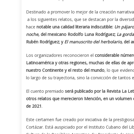
Destinado a promover lo mejor de la creación narrati
a los siguientes relatos, que se destacan por la divers
hace
notable una calidad literaria indiscutible:
Un pájaro
noche
, del mexicano Rodolfo Luna Rodríguez;
La gorda 
Rubén Rodríguez; y
El manuscrito del herbolario
, del 
Los organizadores reconocieron el
considerable número
Latinoamérica y otras regiones, muchas de ellas de aprec
nuestro Continente y el resto del mundo
, lo que eviden
lo largo de su trayectoria, sino la convicción de tantos 
El cuento premiado
será publicado por la Revista La Letr
otros relatos que merecieron Mención, en un volumen q
de 2021
.
Este certamen fue creado por iniciativa de la prestigios
Cortázar. Está auspiciado por el Instituto Cubano del Li