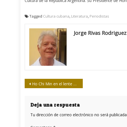
Cultura de la República Argentina. Su Presidente de Ho
Tagged
Cultura cubana
,
Literatura
,
Periodistas
Jorge Rivas Rodriguez
Navegación
Ho Chi Min en el lente del cineasta cubano Santiago Álvarez
de
entradas
Deja una respuesta
Tu dirección de correo electrónico no será publicada