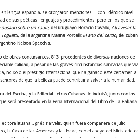
va en lengua española, se otorgaron menciones —con idéntico nivel—
idad de sus poéticas, lenguajes y procedimientos, pero en los que se
 posado sobre un cable
, del uruguayo Horacio Cavallo;
Atravesar la
Toglietti
, de la argentina Marina Porcelli;
El año del cerdo
, del cuba
argentino Nelson Specchia.
 de obras concursantes, 813, procedentes de diversas naciones de
iable calidad, a pesar de las graves circunstancias sanitarias que vi
cia, no solo el prestigio internacional que ha ganado este certamen a
escritores de que la belleza puede contribuir a salvar a la humanidad.
a del Escriba, y la Editorial Letras Cubanas lo incluirá, junto con los
ue será presentado en la Feria Internacional del Libro de La Habana
a editora lituana Ugnés Karvelis, quien fuera compañera de Julio
bro, la Casa de las Américas y la Uneac, con el apoyo del Ministerio d