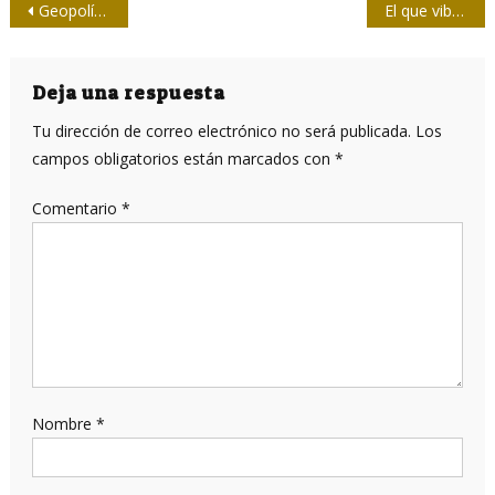
Navegación
Geopolítica imperial: Intervenciones estadounidenses en Nuestra América en el siglo XXI
El que vibra en las montañas
de
entradas
Deja una respuesta
Tu dirección de correo electrónico no será publicada.
Los
campos obligatorios están marcados con
*
Comentario
*
Nombre
*