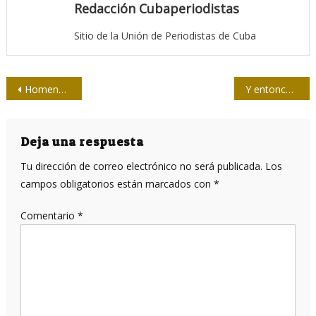
Redacción Cubaperiodistas
Sitio de la Unión de Periodistas de Cuba
Navegación
Homenaje a Fidel Castro en el 94 aniversario de su nacimiento
Y entonces nació Fidel
de
entradas
Deja una respuesta
Tu dirección de correo electrónico no será publicada.
Los
campos obligatorios están marcados con
*
Comentario
*