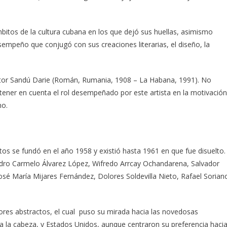
bitos de la cultura cubana en los que dejó sus huellas, asimismo
sempeño que conjugó con sus creaciones literarias, el diseño, la
pintor Sandú Darie (Román, Rumania, 1908 – La Habana, 1991). No
in tener en cuenta el rol desempeñado por este artista en la motivación
mo.
s se fundó en el año 1958 y existió hasta 1961 en que fue disuelto.
dro Carmelo Álvarez López, Wifredo Arrcay Ochandarena, Salvador
osé María Mijares Fernández, Dolores Soldevilla Nieto, Rafael Sorian
ores abstractos, el cual puso su mirada hacia las novedosas
 a la cabeza, y Estados Unidos, aunque centraron su preferencia haci