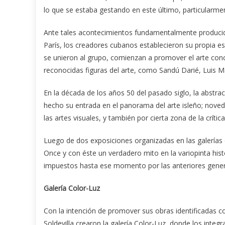
lo que se estaba gestando en este último, particularme
Ante tales acontecimientos fundamentalmente producido
París, los creadores cubanos establecieron su propia 
se unieron al grupo, comienzan a promover el arte conc
reconocidas figuras del arte, como Sandú Darié, Luis Ma
En la década de los años 50 del pasado siglo, la abstrac
hecho su entrada en el panorama del arte isleño; noved
las artes visuales, y también por cierta zona de la crítica
Luego de dos exposiciones organizadas en las galerías
Once y con éste un verdadero mito en la variopinta histo
impuestos hasta ese momento por las anteriores genera
Galería Color-Luz
Con la intención de promover sus obras identificadas c
Soldevilla crearon la galería Color-Luz, donde los integ