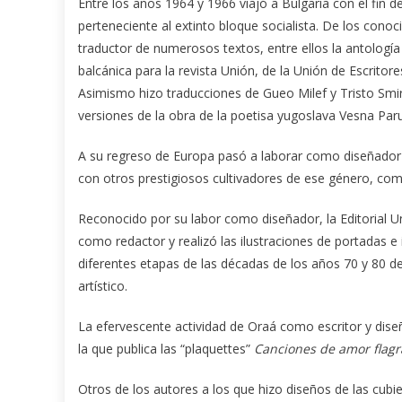
Entre los años 1964 y 1966 viajó a Bulgaria con el fin d
perteneciente al extinto bloque socialista. De los cono
traductor de numerosos textos, entre ellos la antologí
balcánica para la revista Unión, de la Unión de Escritor
Asimismo hizo traducciones de Gueo Milef y Tristo Smir
versiones de la obra de la poetisa yugoslava Vesna Par
A su regreso de Europa pasó a laborar como diseñador 
con otros prestigiosos cultivadores de ese género, com
Reconocido por su labor como diseñador, la Editorial
como redactor y realizó las ilustraciones de portadas e i
diferentes etapas de las décadas de los años 70 y 80 de
artístico.
La efervescente actividad de Oraá como escritor y dise
la que publica las “plaquettes”
Canciones de amor flagr
Otros de los autores a los que hizo diseños de las cubi