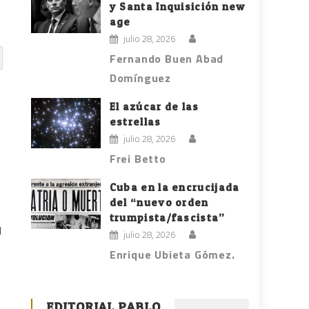
y Santa Inquisición new
age
julio 28, 2026
Fernando Buen Abad
Domínguez
El azúcar de las
estrellas
julio 28, 2026
Frei Betto
Cuba en la encrucijada
del “nuevo orden
trumpista/fascista”
l
julio 28, 2026
Enrique Ubieta Gómez.
EDITORIAL PABLO