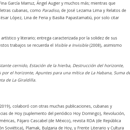
Fina García Marruz, Ángel Augier y muchos más; mientras que
as letras cubanas, como
Paradiso
, de José Lezama Lima y Relatos de
ésar López, Lina de Feria y Basilia Papastamatiú, por solo citar
rtístico y literario; entrega caracterizada por la solidez de sus
estos trabajos se recuerda el
Visible e Invisible
(2008), asimismo
stante cernido, Estación de la hierba, Destrucción del horizonte,
nes por el horizonte, Apuntes para una mítica de La Habana, Suma d
ta de La Giraldilla.
019), colaboró con otras muchas publicaciones, cubanas y
oticias de Hoy (suplemento del periódico Hoy Domingo), Revolución,
méricas, Pájaro Cascabel (de México), revista RDA (de República
 Soviética), Plamak, Bulgaria de Hoy, y Frente Literario y Cultura