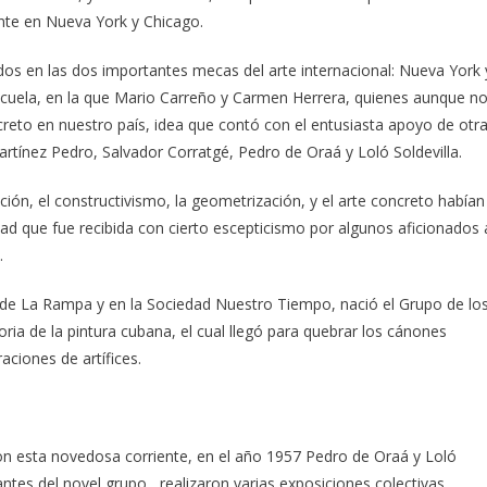
nte en Nueva York y Chicago.
s en las dos importantes mecas del arte internacional: Nueva York 
escuela, en la que Mario Carreño y Carmen Herrera, quienes aunque n
reto en nuestro país, idea que contó con el entusiasta apoyo de otr
rtínez Pedro, Salvador Corratgé, Pedro de Oraá y Loló Soldevilla.
ción, el constructivismo, la geometrización, y el arte concreto habían
ad que fue recibida con cierto escepticismo por algunos aficionados 
.
 de La Rampa y en la Sociedad Nuestro Tiempo, nació el Grupo de lo
ria de la pintura cubana, el cual llegó para quebrar los cánones
ciones de artífices.
on esta novedosa corriente, en el año 1957 Pedro de Oraá y Loló
rantes del novel grupo realizaron varias exposiciones colectivas,