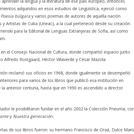
e aprender la lengua y la literatura de ese país europeo, entonces
cimientos adquiridos en esos estudios de Lingüística, ejerció como
a
Poesía búlgara
y varios poemas de autores de aquella nación
es y Artistas de Cuba (Uneac), a la cual perteneció desde su creación.
nenski para la Editorial de Lenguas Extranjeras de Sofía, así como
um.
en el Consejo Nacional de Cultura, donde compartió espacio junto
o Alfredo Rostgaard, Héctor Villaverde y César Mazola
 Unión reclamó sus oficios en 1968, donde igualmente se desempeñó
nteriores para varios de los libros que publicó esa institución en
 la anterior centuria, hasta que en 1990 es ascendido a director
ñador le posibilitaron fundar en el año 2002 la Colección Pneuma, co
ante
y
Nuestra generación.
ertas de sus libros fueron: su hermano Francisco de Oraá, Dulce Marí