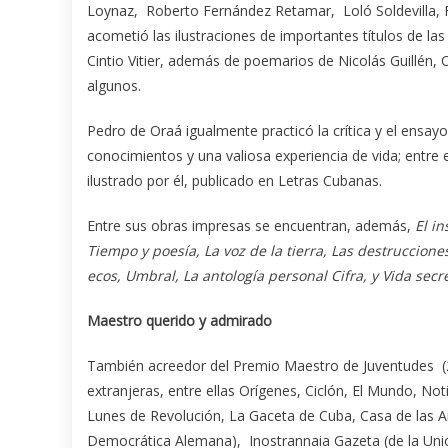
Loynaz, Roberto Fernández Retamar, Loló Soldevilla, 
acometió las ilustraciones de importantes títulos de l
Cintio Vitier, además de poemarios de Nicolás Guillén, C
algunos.
Pedro de Oraá igualmente practicó la crítica y el ensayo a
conocimientos y una valiosa experiencia de vida; entre 
ilustrado por él, publicado en Letras Cubanas.
Entre sus obras impresas se encuentran, además,
El in
Tiempo y poesía, La voz de la tierra, Las destruccio
ecos, Umbral, La antología personal Cifra, y Vida secre
Maestro querido y admirado
También acreedor del Premio Maestro de Juventudes (2
extranjeras, entre ellas Orígenes, Ciclón, El Mundo, N
Lunes de Revolución, La Gaceta de Cuba, Casa de las A
Democrática Alemana), Inostrannaia Gazeta (de la Unión