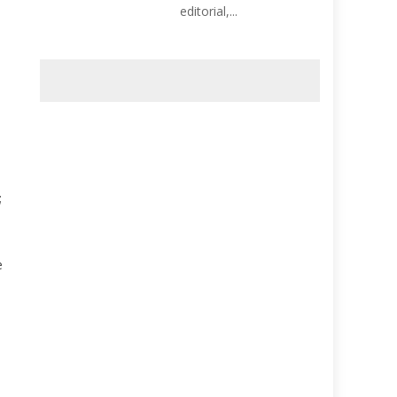
editorial,...
;
e