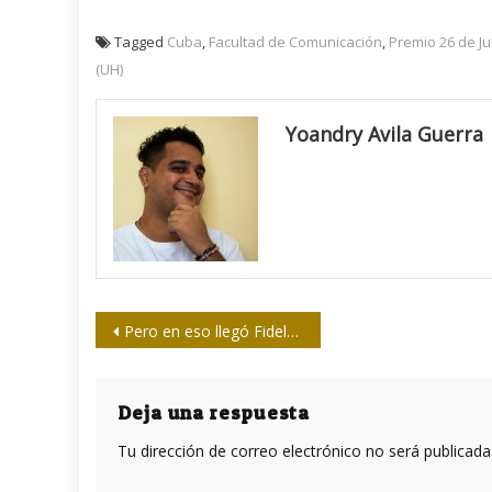
Tagged
Cuba
,
Facultad de Comunicación
,
Premio 26 de Ju
(UH)
Yoandry Avila Guerra
Navegación
Pero en eso llegó Fidel…
de
entradas
Deja una respuesta
Tu dirección de correo electrónico no será publicada