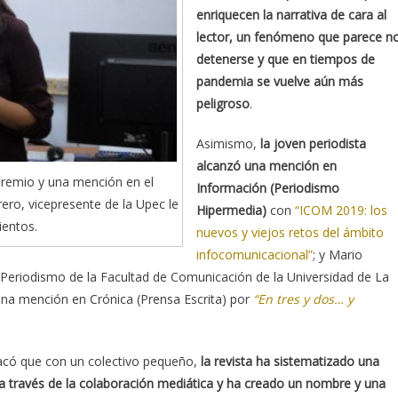
enriquecen la narrativa de cara al
lector, un fenómeno que parece n
detenerse y que en tiempos de
pandemia se vuelve aún más
peligroso
.
Asimismo,
la joven periodista
alcanzó una mención en
premio y una mención en el
Información (Periodismo
rero, vicepresente de la Upec le
Hipermedia)
con
“ICOM 2019: los
ientos.
nuevos y viejos retos del ámbito
infocomunicacional”
; y Mario
 Periodismo de la Facultad de Comunicación de la Universidad de La
una mención en Crónica (Prensa Escrita) por
“En tres y dos… y
stacó que con un colectivo pequeño,
la revista ha sistematizado una
a través de la colaboración mediática y ha creado un nombre y una