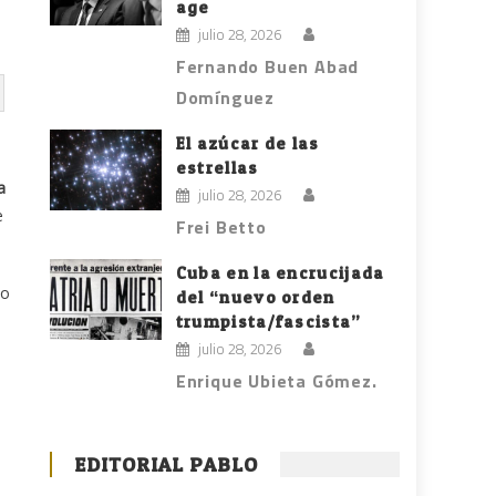
age
julio 28, 2026
Fernando Buen Abad
Domínguez
El azúcar de las
estrellas
a
julio 28, 2026
e
Frei Betto
Cuba en la encrucijada
io
del “nuevo orden
trumpista/fascista”
julio 28, 2026
Enrique Ubieta Gómez.
EDITORIAL PABLO