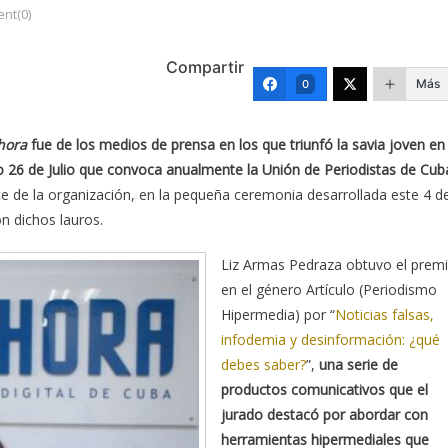
nt(0)
Compartir
Más
0
hora
fue de los medios de prensa en los que triunfó la savia joven en
o 26 de Julio que convoca anualmente la Unión de Periodistas de Cub
nte de la organización, en la pequeña ceremonia desarrollada este 4 d
n dichos lauros.
Liz Armas Pedraza obtuvo el prem
en el género Artículo (Periodismo
Hipermedia) por “
Noticias falsas,
infodemia y desinformación: ¿qué
debes saber?
”,
una serie de
productos comunicativos que el
jurado destacó por abordar con
herramientas hipermediales que