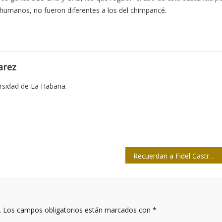
s humanos, no fueron diferentes a los del chimpancé.
arez
ersidad de La Habana.
Recuerdan a Fidel Castro en Chile en su 94 cumpleaños
.
Los campos obligatorios están marcados con
*