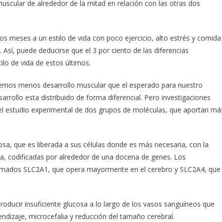
uscular de alrededor de la mitad en relación con las otras dos
 meses a un estilo de vida con poco ejercicio, alto estrés y comida
. Así, puede deducirse que el 3 por ciento de las diferencias
lo de vida de estos últimos.
 tenemos menos desarrollo muscular que el esperado para nuestro
rrollo esta distribuido de forma diferencial. Pero investigaciones
 el estudio experimental de dos grupos de moléculas, que aportan má
cosa, que es liberada a sus células donde es más necesaria, con la
a, codificadas por alrededor de una docena de genes. Los
llamados SLC2A1, que opera mayormente en el cerebro y SLC2A4, que
oducir insuficiente glucosa a lo largo de los vasos sanguíneos que
ndizaje, microcefalia y reducción del tamaño cerebral.