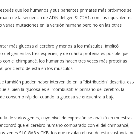
después que los humanos y sus parientes primates más próximos se
humana de la secuencia de ADN del gen SLC2A1, con sus equivalentes
o varias mutaciones en la versión humana pero no en las otras
ortar más glucosa al cerebro y menos a los músculos, implicó
 del gen en las tres especies, y de cuánta proteína es posible que
do con el chimpancé, los humanos hacen tres veces más proteínas
60 por ciento de esta en los músculos.
e también pueden haber intervenido en la “distribución” descrita, est
e si bien la glucosa es el “combustible” primario del cerebro, la
s de consumo rápido, cuando la glucosa se encuentra a baja
ayuda de varios genes, cuyo nivel de expresión se analizó en muestras
 encontró que el cerebro humano comparado con el del chimpancé,
 los genes SLC GA8 y CKB, los que regulan el uso de esta sustancia p