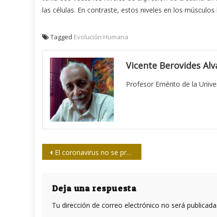
las células. En contraste, estos niveles en los músculo
Tagged
Evolución Humana
Vicente Berovides Alv
Profesor Emérito de la Univ
Navegación
El coronavirus no se propaga a través de los alimentos, confirma la OMS
de
entradas
Deja una respuesta
Tu dirección de correo electrónico no será publicada