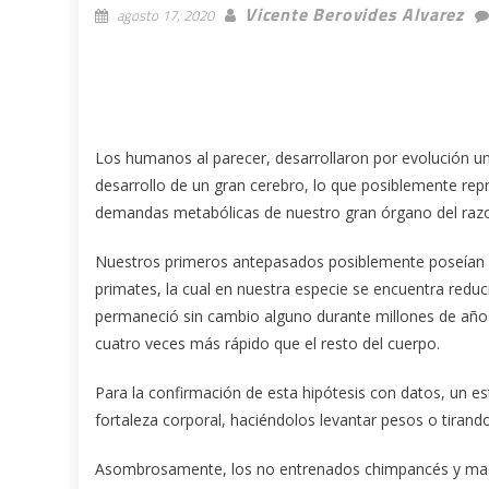
Vicente Berovides Alvarez
agosto 17, 2020
Los humanos al parecer, desarrollaron por evolución un
desarrollo de un gran cerebro, lo que posiblemente rep
demandas metabólicas de nuestro gran órgano del raz
Nuestros primeros antepasados posiblemente poseían un
primates, la cual en nuestra especie se encuentra reduci
permaneció sin cambio alguno durante millones de año
cuatro veces más rápido que el resto del cuerpo.
Para la confirmación de esta hipótesis con datos, un
fortaleza corporal, haciéndolos levantar pesos o tirand
Asombrosamente, los no entrenados chimpancés y macac