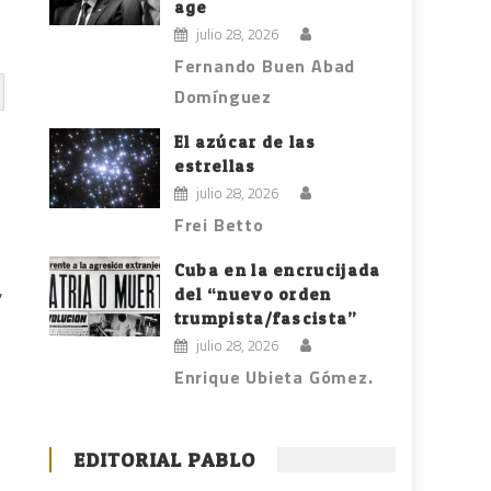
age
julio 28, 2026
Fernando Buen Abad
Domínguez
El azúcar de las
estrellas
julio 28, 2026
Frei Betto
Cuba en la encrucijada
,
del “nuevo orden
trumpista/fascista”
julio 28, 2026
Enrique Ubieta Gómez.
EDITORIAL PABLO