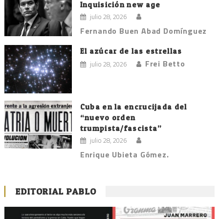
Inquisición new age
julio 28, 2026
Fernando Buen Abad Domínguez
El azúcar de las estrellas
Frei Betto
julio 28, 2026
Cuba en la encrucijada del
“nuevo orden
trumpista/fascista”
julio 28, 2026
Enrique Ubieta Gómez.
EDITORIAL PABLO