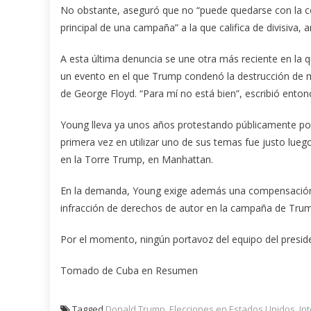
No obstante, aseguró que no “puede quedarse con la c
principal de una campaña” a la que califica de divisiva, 
A esta última denuncia se une otra más reciente en la 
un evento en el que Trump condenó la destrucción de 
de George Floyd. “Para mí no está bien”, escribió enton
Young lleva ya unos años protestando públicamente por
primera vez en utilizar uno de sus temas fue justo lueg
en la Torre Trump, en Manhattan.
En la demanda, Young exige además una compensación 
infracción de derechos de autor en la campaña de Tru
Por el momento, ningún portavoz del equipo del preside
Tomado de Cuba en Resumen
Tagged
Donald Trump
,
Elecciones en Estados Unidos
,
In