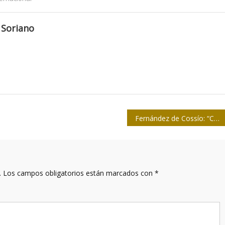
 Soriano
Fernández de Cossío: “Cuba ha demostrado sus fortalezas a través de un sistema de salud accesible a todos”
.
Los campos obligatorios están marcados con
*