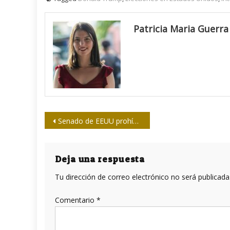
Patricia Maria Guerra
Navegación
Senado de EEUU prohíbe TikTok en dispositivos gubernamentales
de
entradas
Deja una respuesta
Tu dirección de correo electrónico no será publicada
Comentario
*