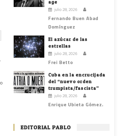
age
julio 28, 2026
Fernando Buen Abad
Domínguez
El azúcar de las
estrellas
julio 28, 2026
r
Frei Betto
Cuba en la encrucijada
del “nuevo orden
so
trumpista/fascista”
julio 28, 2026
Enrique Ubieta Gómez.
o
EDITORIAL PABLO