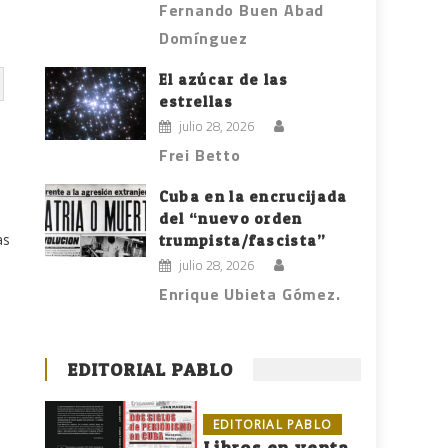
Fernando Buen Abad
Domínguez
El azúcar de las
estrellas
julio 28, 2026
Frei Betto
Cuba en la encrucijada
del “nuevo orden
as
trumpista/fascista”
julio 28, 2026
Enrique Ubieta Gómez.
e
EDITORIAL PABLO
EDITORIAL PABLO
Libros en venta