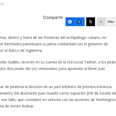
(0)
Compartir
Más
0
amia, dentro y fuera de las fronteras del archipiélago cubano, no
nel Bermúdez patentizara su plena solidaridad con el gobierno de
r el Banco de Inglaterra.
olás Guillén, recordó en su cuenta de la red social Twitter, a los pirat
robo descarado del oro venezolano para apuntalar al títere Juan
ar de piratería la decisión de un juez británico de primera instancia,
imiento del alucinante Juan Guaidó como supuesto Jefe de Estado d
 ese fallo, que consideró en sintonía con las acciones de Washington
tria de Simón Bolívar.