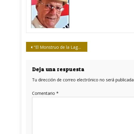
Navegación
“El Monstruo de la Laguna de San Miguel del Padrón”
de
entradas
Deja una respuesta
Tu dirección de correo electrónico no será publicada
Comentario
*