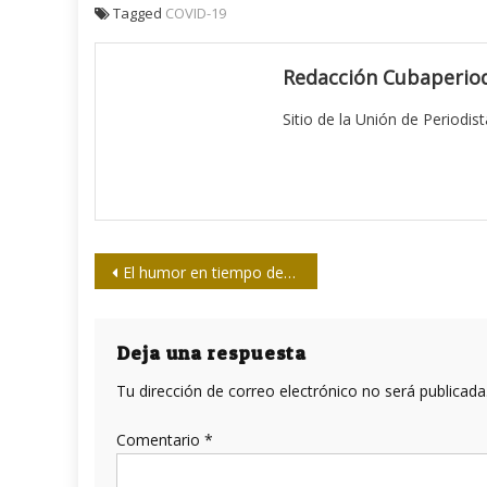
Tagged
COVID-19
Redacción Cubaperiod
Sitio de la Unión de Periodis
Navegación
El humor en tiempo de Pandemia
de
entradas
Deja una respuesta
Tu dirección de correo electrónico no será publicada
Comentario
*