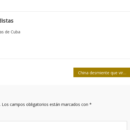
istas
tas de Cuba
China desmiente que virus de gripe porcina afecte a humanos
.
Los campos obligatorios están marcados con
*