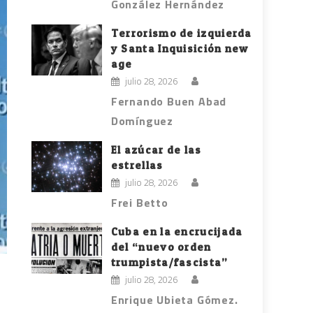
González Hernández
Terrorismo de izquierda
y Santa Inquisición new
age
julio 28, 2026
Fernando Buen Abad
Domínguez
El azúcar de las
estrellas
julio 28, 2026
Frei Betto
Cuba en la encrucijada
del “nuevo orden
trumpista/fascista”
julio 28, 2026
Enrique Ubieta Gómez.