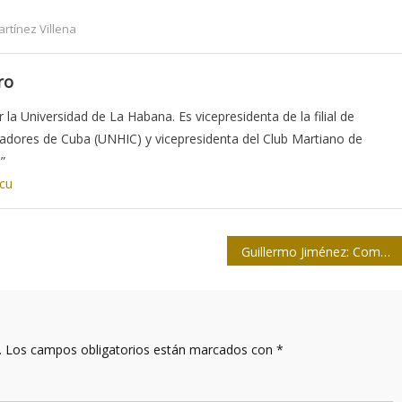
rtínez Villena
ro
la Universidad de La Habana. Es vicepresidenta de la filial de
iadores de Cuba (UNHIC) y vicepresidenta del Club Martiano de
”
.cu
Guillermo Jiménez: Combate defendió las ideas más radicales de la Revolución
.
Los campos obligatorios están marcados con
*