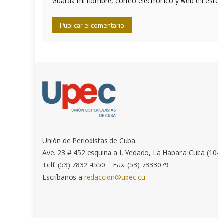
Guarda mi nombre, correo electrónico y web en est
Unión de Periodistas de Cuba.
Ave. 23 # 452 esquina a I, Vedado, La Habana Cuba (10
Telf. (53) 7832 4550 | Fax: (53) 7333079
Escríbanos a
redaccion@upec.cu