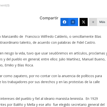
ent(0)
Compartir
Más
0
 Manzanillo de Francisco Wilfredo Calderío, o sencillamente Blas
xtraordinario talento, de acuerdo con palabras de Fidel Castro.
en riesgo la vida, tuvo que usar seudónimos en artículos, proclamas 
s y del pueblo en general; entre ellos: Julio Martínez, Manuel Bueno,
o, Emilio y Blas Roca.
jar como zapatero, por no contar con la anuencia de políticos para
e los trabajadores por sus derechos y en las protestas de la calle
ntereses del pueblo y fiel al ideario marxista-leninista. En 1929
ntes por Baliño y Mella y ese año fue elegido secretario general del