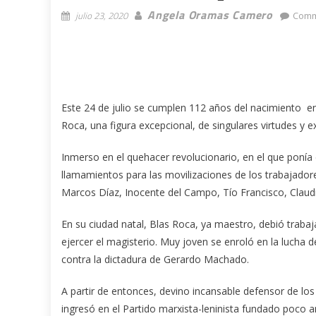
Angela Oramas Camero
julio 23, 2020
Comm
Este 24 de julio se cumplen 112 años del nacimiento en
Roca, una figura excepcional, de singulares virtudes y e
Inmerso en el quehacer revolucionario, en el que ponía 
llamamientos para las movilizaciones de los trabajadore
Marcos Díaz, Inocente del Campo, Tío Francisco, Claudi
En su ciudad natal, Blas Roca, ya maestro, debió traba
ejercer el magisterio. Muy joven se enroló en la lucha d
contra la dictadura de Gerardo Machado.
A partir de entonces, devino incansable defensor de los i
ingresó en el Partido marxista-leninista fundado poco a