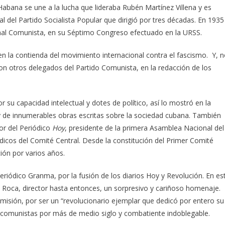
abana se une a la lucha que lideraba Rubén Martínez Villena y es
 del Partido Socialista Popular que dirigió por tres décadas. En 1935
onal Comunista, en su Séptimo Congreso efectuado en la URSS.
en la contienda del movimiento internacional contra el fascismo. Y, 
con otros delegados del Partido Comunista, en la redacción de los
r su capacidad intelectual y dotes de político, así lo mostró en la
y de innumerables obras escritas sobre la sociedad cubana. También
or del Periódico
Hoy
, presidente de la primera Asamblea Nacional del
icos del Comité Central. Desde la constitución del Primer Comité
ión por varios años.
eriódico Granma, por la fusión de los diarios Hoy y Revolución. En es
as Roca, director hasta entonces, un sorpresivo y cariñoso homenaje.
isión, por ser un “revolucionario ejemplar que dedicó por entero su
e comunistas por más de medio siglo y combatiente indoblegable.