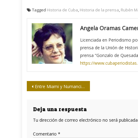
Tagged
Historia de Cuba
,
Historia de la prensa
,
Rubén Ma
Angela Oramas Came
Licenciada en Periodismo por 
prensa de la Unión de Histor
prensa “Gonzalo de Quesada
https://www.cubaperiodistas
Navegación
Entre Miami y Numancia está Cuba
de
entradas
Deja una respuesta
Tu dirección de correo electrónico no será publicada
Comentario
*