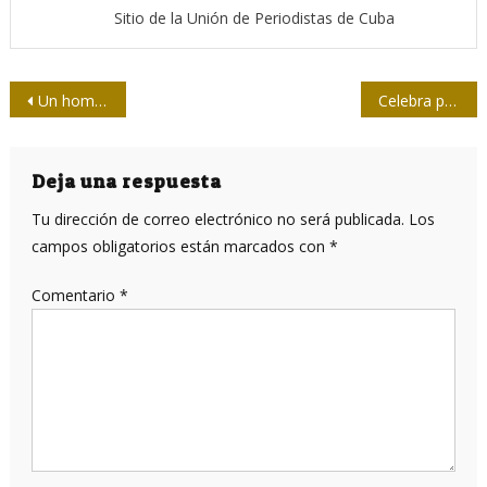
Sitio de la Unión de Periodistas de Cuba
Navegación
Un hombre excepcional
Celebra periódico 26 nuevo aniversario de su fundación
de
entradas
Deja una respuesta
Tu dirección de correo electrónico no será publicada.
Los
campos obligatorios están marcados con
*
Comentario
*