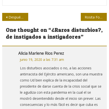
Navegación
Después de tanto atacar a periodistas, Jair Bolsonaro dice que violencia contra el gremio es inaceptable
Rosita Fornés: una Diva reconocida y respetada por la prensa cubana
de
One thought on “
¿Raros disturbios?,
entradas
de instigados a instigadores
”
Alicia Marlene Rios Perez
junio 19, 2020 a las 7:31 am
Los disturbios asociados o no, a las acciones
antirracista del Ejército americano, son una muestra
como Ud bien explica de la incapacidad del
presidente de darse cuenta de la crisis social que se
le agudiza con esta pandemia en la cual el se
mostró desentendido desde el inicio sin prever. Las
consecuencias y lo más fácil es decir que cuba es