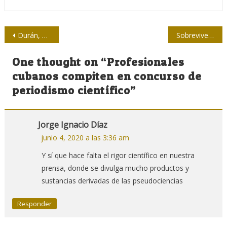
Navegación
Durán, el hombre que asoma en los ojos
Sobrevivencia
de
One thought on “
Profesionales
entradas
cubanos compiten en concurso de
periodismo científico
”
Jorge Ignacio Díaz
junio 4, 2020 a las 3:36 am
Y sí que hace falta el rigor científico en nuestra
prensa, donde se divulga mucho productos y
sustancias derivadas de las pseudociencias
Responder