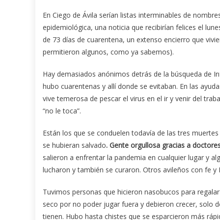
En Ciego de Ávila serían listas interminables de nombre
epidemiológica, una noticia que recibirían felices el lu
de 73 días de cuarentena, un extenso encierro que vivier
permitieron algunos, como ya sabemos).
Hay demasiados anónimos detrás de la búsqueda de Infe
hubo cuarentenas y allí donde se evitaban. En las ayuda
vive temerosa de pescar el virus en el ir y venir del tra
“no le toca”.
Están los que se conduelen todavía de las tres muerte
se hubieran salvado
. Gente orgullosa gracias a doctores
salieron a enfrentar la pandemia en cualquier lugar y al
lucharon y también se curaron. Otros avileños con fe y 
Tuvimos personas que hicieron nasobucos para regalar 
seco por no poder jugar fuera y debieron crecer, solo 
tienen. Hubo hasta chistes que se esparcieron más rápi