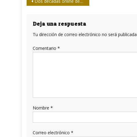
Navegación
Dos décadas online desde Holguín
de
entradas
Deja una respuesta
Tu dirección de correo electrónico no será publicada
Comentario
*
Nombre
*
Correo electrónico
*