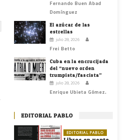
Fernando Buen Abad
Domínguez
El azúcar de las
estrellas
julio 28, 2026
Frei Betto
Cuba en la encrucijada
del “nuevo orden
trumpista/fascista”
julio 28, 2026
Enrique Ubieta Gómez.
,
EDITORIAL PABLO
EDITORIAL PABLO
Libros en venta