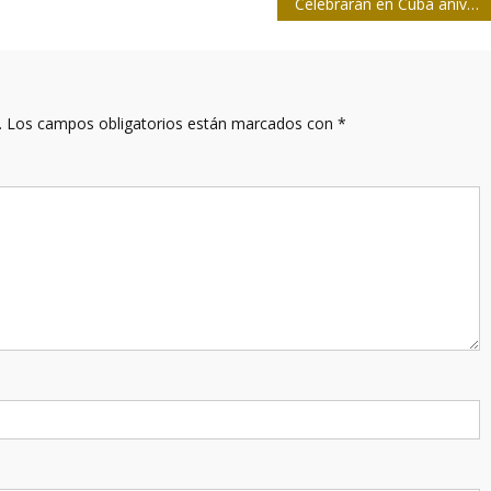
Celebrarán en Cuba aniversario 59 de Palabras a los Intelectuales
.
Los campos obligatorios están marcados con
*