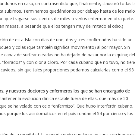
ndonos en casa; un contrasentido que, finalmente, clausuró todas l
nunca subimos. Terminamos quedándonos por debajo hasta de los mal
n que tragarse sus cientos de miles o verlos enfermar en otra parte.
 en mapas, a pesar de que ellos tengan muy delimitado el odio.)
ión de esta Isla con días de uno, dos y tres confirmados ha sido un
queo y colas (que también significa movimiento) al por mayor. Sin
nte capaz de surfear oleadas no ha dejado de pasar por la esquina; del
“forrados” y con olor a Cloro. Por cada cubano que no tuvo, no tien
recavidos, sin que tales proporciones podamos calcularlas como el 93
icos, y nuestros doctores y enfermeros los que se han encargado de
antener la evolución clínica estable fuera de ellas, que más de 20
ue se ha velado con celo “enfermizo”. Que hubo Interferón cubano,
os porque los asintomáticos en el país rondan el 54 por ciento y los
cción de la movilidad, la mayoría pudo quedarse en casa con ingresos