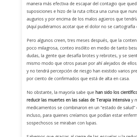
manera más efectiva de escapar del contagio que quedá
suposiciones e hizo de la ruta crítica una curva que 
augurios y por encima de los malos agüeros que tendría
(Aquí pudiéramos acotar que el dolor no se cartografía
Pero algunos creen, tres meses después, que la contenc
poco milagrosa, conteo insólito en medio de tanto besu
dudas, la gente que desafía brotes y rebrotes, y se sie
mismo modo que otros pasan por ahí alejados de ellos, 
y no tendrá percepción de riesgo han existido varios p
por ciento de confirmados que está de alta en casa.
No obstante, la mayoría sabe que
han sido los científ
reducir las muertes en las salas de Terapia Intensiva
y m
medicamentos se combinaron en un “estado de salud” q
incluso, para quienes creíamos que podían estar enferm
sospechosos se miraban con lupas.
Sabemos que gracias al cierre de las escuelas y la redu