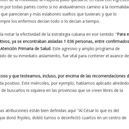
uen por todas partes como si no anduviéramos camino a la normalida
ue parecieran y más eslabones sueltos que tuvieran; y que lo
mpre los enfermos decían todo o lo decían a tiempo.
ía notar la efectividad de la estrategia cubana en ese sentido: “
Para e
itivos, ya se encontraban aisladas 1 036 personas, entre confirmado
 Atención Primaria de Salud
. Este agresivo y amplio programa de
do de su inmediato aislamiento, fue vital para contener el avance de
toso y que testeamos, incluso, por encima de las recomendaciones 
da positivo. Este miércoles, por ejemplo, habíamos aplicado alrededo
 buscarlos ni siquiera en las provincias que se creen libres de la
Las atribuciones están bien definidas aquí: “Al César lo que es del
e donó frijoles, dobló turnos o desinfectó cuartos en un centro de