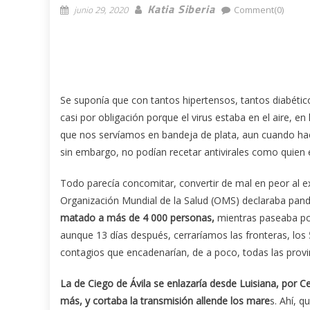
Katia Siberia
junio 29, 2020
Comment(0)
Se suponía que con tantos hipertensos, tantos diabéti
casi por obligación porque el virus estaba en el aire, en
que nos servíamos en bandeja de plata, aun cuando ha
sin embargo, no podían recetar antivirales como quien
Todo parecía concomitar, convertir de mal en peor al e
Organización Mundial de la Salud (OMS) declaraba pa
matado a más de 4 000 personas,
mientras paseaba por
aunque 13 días después, cerraríamos las fronteras, lo
contagios que encadenarían, de a poco, todas las provi
La de Ciego de Ávila se enlazaría desde Luisiana, por Ce
más, y cortaba la transmisión allende los mare
s. Ahí, 