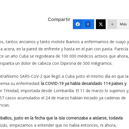
Compartir
Más
0
cos, tantos ancianos y tanto molote íbamos a enfermarnos de cuajo y
 la acera, en la pared de enfrente y hasta en el pan con pasta. Parecía
ce un año Cuba se regodeara de 100 000 médicos activos que ahora,
 espanta un dolor de cabeza con Dipirona de 500 miligramos.
xtrañísimo SARS-CoV-2 que llegó a Cuba justo el mismo día en que la
ndemia su enfermedad
: la COVID-19 ya había desandado 114 países y
 Trinidad, importada desde Lombardía. El 11 de marzo lo supimos y
s 57 casos acumulados el 24 de marzo habían iniciado ya cadenas de
ncias.
ballos, justo en la fecha que la Isla comenzaba a aislarse, todavía
quizás, empezamos a entender que no había entonces, ni ahora,