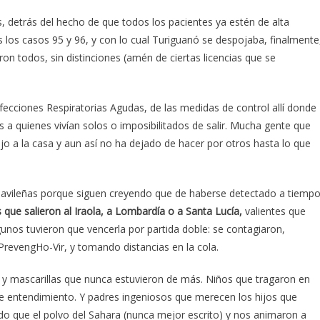
s, detrás del hecho de que todos los pacientes ya estén de alta
nes los casos 95 y 96, y con lo cual Turiguanó se despojaba, finalmente
on todos, sin distinciones (amén de ciertas licencias que se
cciones Respiratorias Agudas, de las medidas de control allí donde
s a quienes vivían solos o imposibilitados de salir. Mucha gente que
bajo a la casa y aun así no ha dejado de hacer por otros hasta lo que
s avileñas porque siguen creyendo que de haberse detectado a tiemp
 que salieron al Iraola, a Lombardía o a Santa Lucía,
valientes que
gunos tuvieron que vencerla por partida doble: se contagiaron,
PrevengHo-Vir, y tomando distancias en la cola.
y mascarillas que nunca estuvieron de más. Niños que tragaron en
de entendimiento. Y padres ingeniosos que merecen los hijos que
do que el polvo del Sahara (nunca mejor escrito) y nos animaron a