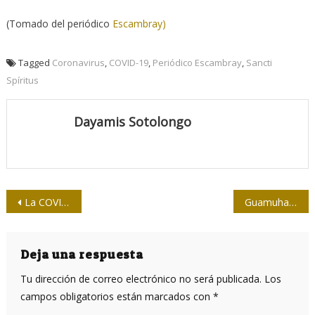
(Tomado del periódico
Escambray)
Tagged
Coronavirus
,
COVID-19
,
Periódico Escambray
,
Sancti
Spíritus
Dayamis Sotolongo
Navegación
La COVID-19 “entra en una fase peligrosa”, alertó la OMS
Guamuhaya sin coronavirus o la historia no contada de la pandemia
de
entradas
Deja una respuesta
Tu dirección de correo electrónico no será publicada.
Los
campos obligatorios están marcados con
*