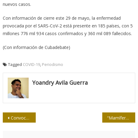
nuevos casos.
Con información de cierre este 29 de mayo, la enfermedad
provocada por el SARS-CoV-2 está presente en 185 países, con 5
millones 776 mil 934 casos confirmados y 360 mil 089 fallecidos.
(Con información de Cubadebate)
Tagged
COVID-19
,
Periodismo
Yoandry Avila Guerra
Navegación
Convocan en Guantánamo al Concurso provincial de Periodismo Marcos Antonio Charón 2020
“Mamífero Nacional”, ¡se busca!
de