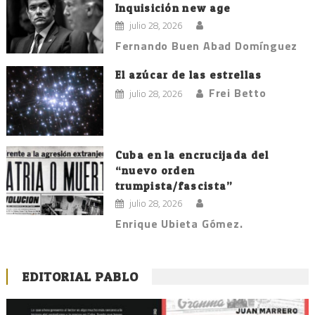
Inquisición new age
julio 28, 2026
Fernando Buen Abad Domínguez
El azúcar de las estrellas
Frei Betto
julio 28, 2026
Cuba en la encrucijada del
“nuevo orden
trumpista/fascista”
julio 28, 2026
Enrique Ubieta Gómez.
EDITORIAL PABLO