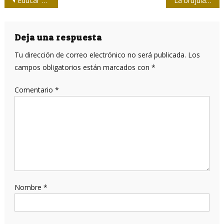
Navegación
Educar y dialogar: claves en las conquistas de los derechos LGTBI en Cuba
La brújula de Pascual, dos siglos y aún funciona
de
entradas
Deja una respuesta
Tu dirección de correo electrónico no será publicada.
Los
campos obligatorios están marcados con
*
Comentario
*
Nombre
*