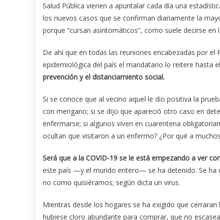
Salud Pública vienen a apuntalar cada día una estadístic
los nuevos casos que se confirman diariamente la mayo
porque “cursan asintomáticos”, como suele decirse en 
De ahí que en todas las reuniones encabezadas por el Pr
epidemiológica del país el mandatario lo reitere hasta e
prevención y el distanciamiento social.
Si se conoce que al vecino aquel le dio positiva la prue
con mengano; si se dijo que apareció otro caso en dete
enfermarse; si algunos viven en cuarentena obligatoria
ocultan que visitaron a un enfermo? ¿Por qué a muchos
Será que a la COVID-19 se le está empezando a ver c
este país —y el mundo entero— se ha detenido. Se ha ce
no como quisiéramos; según dicta un virus.
Mientras desde los hogares se ha exigido que cerraran l
hubiese cloro abundante para comprar, que no escaseas