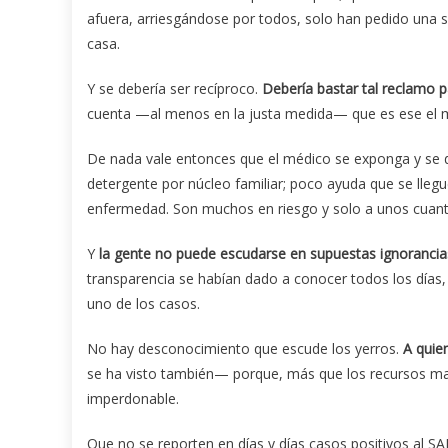
afuera, arriesgándose por todos, solo han pedido una s
casa.
Y se debería ser recíproco.
Debería bastar tal reclamo 
cuenta —al menos en la justa medida— que es ese el m
De nada vale entonces que el médico se exponga y se de
detergente por núcleo familiar; poco ayuda que se lleg
enfermedad. Son muchos en riesgo y solo a unos cuanto
Y
la gente no puede escudarse en supuestas ignorancia
transparencia se habían dado a conocer todos los días,
uno de los casos.
No hay desconocimiento que escude los yerros.
A quie
se ha visto también— porque, más que los recursos mate
imperdonable.
Que no se reporten en días y días casos positivos al S