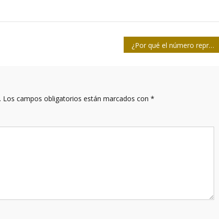
¿Por qué el número reproductivo básico de la COVID-19 puede regular el confinamiento?
.
Los campos obligatorios están marcados con
*