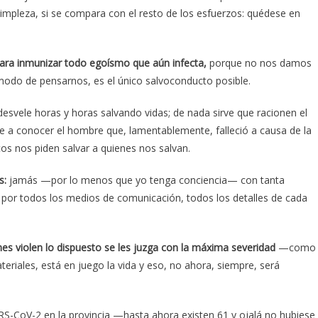
impleza, si se compara con el resto de los esfuerzos: quédese en
para inmunizar todo egoísmo que aún infecta,
porque no nos damos
odo de pensarnos, es el único salvoconducto posible.
svele horas y horas salvando vidas; de nada sirve que racionen el
ue a conocer el hombre que, lamentablemente, falleció a causa de la
s nos piden salvar a quienes nos salvan.
s:
jamás —por lo menos que yo tenga conciencia— con tanta
 por todos los medios de comunicación, todos los detalles de cada
nes violen lo dispuesto se les juzga con la máxima severidad
—como
riales, está en juego la vida y eso, no ahora, siempre, será
ARS-CoV-2 en la provincia —hasta ahora existen 61 y ojalá no hubiese