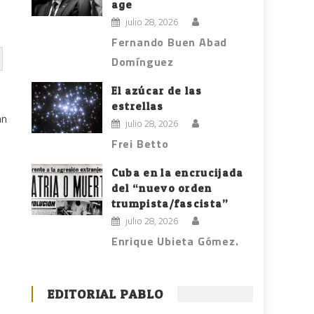
age
julio 28, 2026
Fernando Buen Abad
Domínguez
El azúcar de las
estrellas
an
julio 28, 2026
Frei Betto
Cuba en la encrucijada
del “nuevo orden
trumpista/fascista”
julio 28, 2026
Enrique Ubieta Gómez.
EDITORIAL PABLO