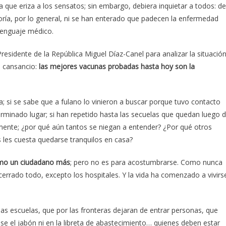
a que eriza a los sensatos; sin embargo, debiera inquietar a todos: de
ría, por lo general, ni se han enterado que padecen la enfermedad
lenguaje médico.
esidente de la República Miguel Díaz-Canel para analizar la situació
l cansancio:
las mejores vacunas probadas hasta hoy son la
ba; si se sabe que a fulano lo vinieron a buscar porque tuvo contacto
rminado lugar; si han repetido hasta las secuelas que quedan luego 
mente; ¿por qué aún tantos se niegan a entender? ¿Por qué otros
 les cuesta quedarse tranquilos en casa?
omo un ciudadano más
; pero no es para acostumbrarse. Como nunca
rrado todo, excepto los hospitales. Y la vida ha comenzado a vivirs
as escuelas, que por las fronteras dejaran de entrar personas, que
e el jabón ni en la libreta de abastecimiento… quienes deben estar