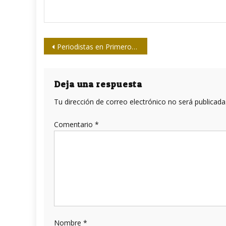
Navegación
Periodistas en Primero de Mayo
de
entradas
Deja una respuesta
Tu dirección de correo electrónico no será publicada
Comentario
*
Nombre
*