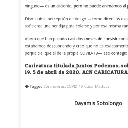
ninguno—
es un aliciente, pero no puede animarnos al 
Disminuir la percepción de riesgo —como dicen los expe
suficiente una hendija para colarse y por esa misma ran
Ahora que han pasado
casi dos meses de convivir con 
estábamos descubriendo y creo que no es exactamente 
perjudicial que el de la propia COVID-19— ese contag
Caricatura titulada Juntos Podemos, sob
19. 5 de abril de 2020. ACN CARICATU
Tagged
Coronavirus
,
COVID-19
,
Cuba
,
Médicos
Dayamis Sotolongo