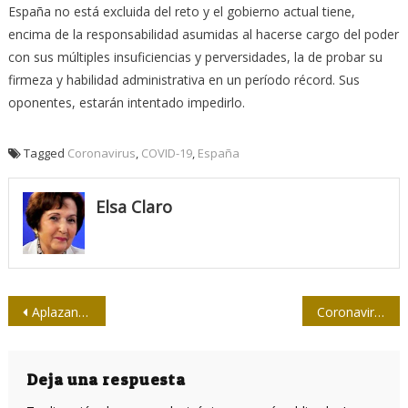
España no está excluida del reto y el gobierno actual tiene,
encima de la responsabilidad asumidas al hacerse cargo del poder
con sus múltiples insuficiencias y perversidades, la de probar su
firmeza y habilidad administrativa en un período récord. Sus
oponentes, estarán intentado impedirlo.
Tagged
Coronavirus
,
COVID-19
,
España
Elsa Claro
Navegación
Aplazan reanudación de juicio a Assange y temen por su salud
Coronavirus: cortar los ilícitos impedirá avance de pandemia corruptora
de
entradas
Deja una respuesta