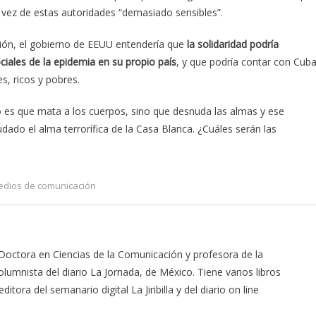
 vez de estas autoridades “demasiado sensibles”.
ción, el gobierno de EEUU entendería que
la solidaridad podría
ciales de la epidemia en su propio país
, y que podría contar con Cub
s, ricos y pobres.
no es que mata a los cuerpos, sino que desnuda las almas y ese
ado el alma terrorífica de la Casa Blanca. ¿Cuáles serán las
dios de comunicación
 Doctora en Ciencias de la Comunicación y profesora de la
lumnista del diario La Jornada, de México. Tiene varios libros
itora del semanario digital La Jiribilla y del diario on line