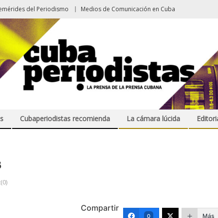
emérides del Periodismo
Medios de Comunicación en Cuba
s
Cubaperiodistas recomienda
La cámara lúcida
Editori
s
(0)
Compartir
Más
0