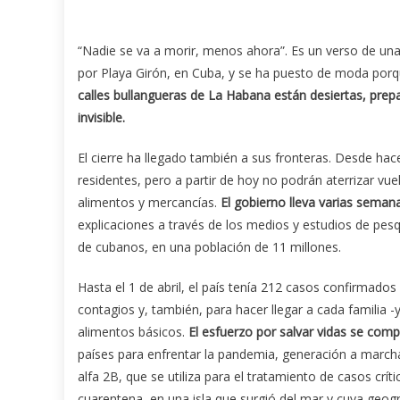
“Nadie se va a morir, menos ahora”. Es un verso de una c
por Playa Girón, en Cuba, y se ha puesto de moda por
calles bullangueras de La Habana están desiertas, prep
invisible.
El cierre ha llegado también a sus fronteras. Desde hac
residentes, pero a partir de hoy no podrán aterrizar v
alimentos y mercancías.
El gobierno lleva varias seman
explicaciones a través de los medios y estudios de pesq
de cubanos, en una población de 11 millones.
Hasta el 1 de abril, el país tenía 212 casos confirmados 
contagios y, también, para hacer llegar a cada familia -y
alimentos básicos.
El esfuerzo por salvar vidas se com
países para enfrentar la pandemia, generación a march
alfa 2B, que se utiliza para el tratamiento de casos crít
cuarentena, en una isla que surgió del mar y cuya geogr