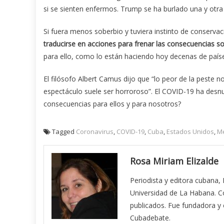
si se sienten enfermos. Trump se ha burlado una y otra
Si fuera menos soberbio y tuviera instinto de conserva
traducirse en acciones para frenar las consecuencias so
para ello, como lo están haciendo hoy decenas de paíse
El filósofo Albert Camus dijo que “lo peor de la peste 
espectáculo suele ser horroroso”. El COVID-19 ha desnud
consecuencias para ellos y para nosotros?
Tagged
Coronavirus
,
COVID-19
,
Cuba
,
Estados Unidos
,
Me
Rosa Miriam Elizalde
Periodista y editora cubana,
Universidad de La Habana. Co
publicados. Fue fundadora y ed
Cubadebate.