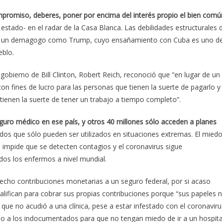
compromiso, deberes, poner por encima del interés propio el bien comú
a estado- en el radar de la Casa Blanca. Las debilidades estructurales 
era un demagogo como Trump, cuyo ensañamiento con Cuba es uno d
eblo.
 gobierno de Bill Clinton, Robert Reich, reconoció que “en lugar de un
n fines de lucro para las personas que tienen la suerte de pagarlo y
tienen la suerte de tener un trabajo a tiempo completo”.
uro médico en ese país, y otros 40 millones sólo acceden a planes
dos que sólo pueden ser utilizados en situaciones extremas. El mied
 impide que se detecten contagios y el coronavirus sigue
dos los enfermos a nivel mundial.
cho contribuciones monetarias a un seguro federal, por si acaso
alifican para cobrar sus propias contribuciones porque “sus papeles 
que no acudió a una clínica, pese a estar infestado con el coronaviru
o a los indocumentados para que no tengan miedo de ir a un hospita