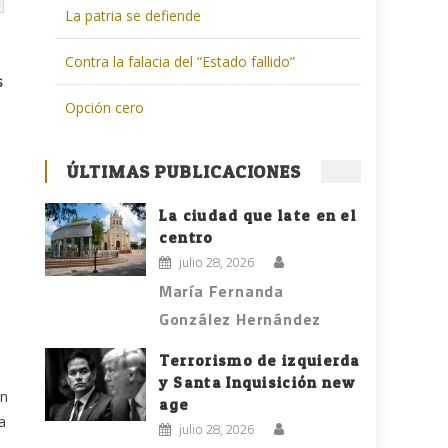
La patria se defiende
Contra la falacia del “Estado fallido”
s
Opción cero
ÚLTIMAS PUBLICACIONES
La ciudad que late en el
centro
julio 28, 2026
María Fernanda
González Hernández
Terrorismo de izquierda
y Santa Inquisición new
ón
age
a
julio 28, 2026