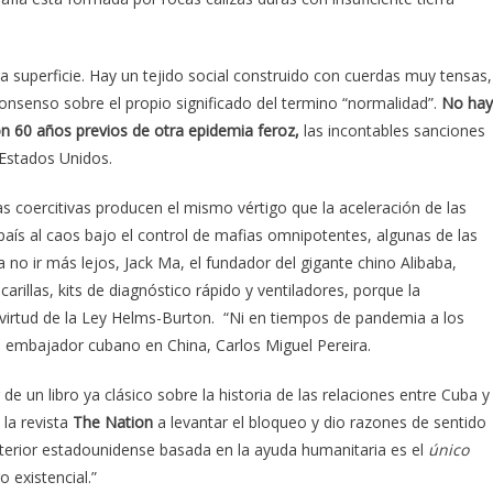
a superficie. Hay un tejido social construido con cuerdas muy tensas,
consenso sobre el propio significado del termino “normalidad”.
No hay
on 60 años previos de otra epidemia feroz,
las incontables sanciones
 Estados Unidos.
s coercitivas producen el mismo vértigo que la aceleración de las
país al caos bajo el control de mafias omnipotentes, algunas de las
a no ir más lejos, Jack Ma, el fundador del gigante chino Alibaba,
illas, kits de diagnóstico rápido y ventiladores, porque la
virtud de la Ley Helms-Burton. “Ni en tiempos de pandemia a los
el embajador cubano en China, Carlos Miguel Pereira.
e un libro ya clásico sobre la historia de las relaciones entre Cuba y
 la revista
The Nation
a levantar el bloqueo y dio razones de sentido
xterior estadounidense basada en la ayuda humanitaria es el
único
 existencial.”