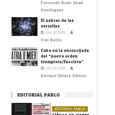
Fernando Buen Abad
Domínguez
El azúcar de las
estrellas
julio 28, 2026
Frei Betto
Cuba en la encrucijada
del “nuevo orden
trumpista/fascista”
julio 28, 2026
Enrique Ubieta Gómez.
EDITORIAL PABLO
EDITORIAL PABLO
Libros en venta