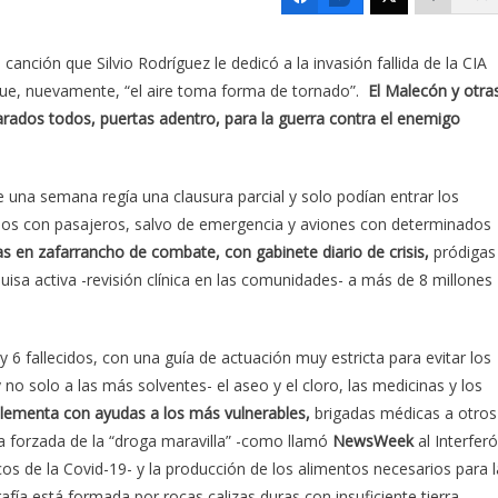
anción que Silvio Rodríguez le dedicó a la invasión fallida de la CIA
que, nuevamente, “el aire toma forma de tornado”.
El Malecón y otra
arados todos, puertas adentro, para la guerra contra el enemigo
e una semana regía una clausura parcial y solo podían entrar los
uelos con pasajeros, salvo de emergencia y aviones con determinados
as en zafarrancho de combate, con gabinete diario de crisis,
pródigas
uisa activa -revisión clínica en las comunidades- a más de 8 millones
y 6 fallecidos, con una guía de actuación muy estricta para evitar los
 no solo a las más solventes- el aseo y el cloro, las medicinas y los
plementa con ayudas a los más vulnerables,
brigadas médicas a otros
a forzada de la “droga maravilla” -como llamó
NewsWeek
al Interfer
icos de la Covid-19- y la producción de los alimentos necesarios para l
afía está formada por rocas calizas duras con insuficiente tierra