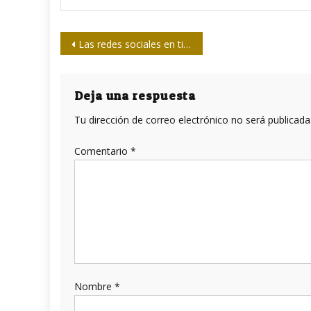
Navegación
Las redes sociales en tiempos de nuevo coronavirus
de
entradas
Deja una respuesta
Tu dirección de correo electrónico no será publicada
Comentario
*
Nombre
*