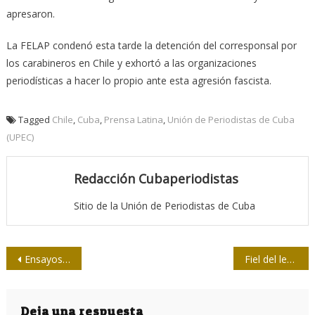
apresaron.
La FELAP condenó esta tarde la detención del corresponsal por
los carabineros en Chile y exhortó a las organizaciones
periodísticas a hacer lo propio ante esta agresión fascista.
Tagged
Chile
,
Cuba
,
Prensa Latina
,
Unión de Periodistas de Cuba
(UPEC)
Redacción Cubaperiodistas
Sitio de la Unión de Periodistas de Cuba
Navegación
Ensayos clínicos de exposición: soluciones inusuales en tiempos de la COVID-19
Fiel del lenguaje / 23 Muletillas y bastones
de
entradas
Deja una respuesta