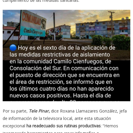
cumplimiento de las medidas sanitarias.
Por su parte,
Tele Pinar
,
dice Roxana Llamazares González, jefa
de información de la televisora local, ante esta situación
excepcional
ha readecuado sus rutinas productivas
: “Hemos