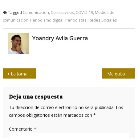
Tagged
Comunicación
,
Coronavirus
,
COVID-19
,
Medios de
comunicación
,
Periodismo digital
,
Periodistas
,
Redes Sociales
Yoandry Avila Guerra
Navegación
La Jornada: Cuba denuncia en redes sociales los efectos del bloqueo de EE.UU.
Me quito también el sombrero ante los periodistas, dice cubana agradecida
de
entradas
Deja una respuesta
Tu dirección de correo electrónico no será publicada.
Los
campos obligatorios están marcados con
*
Comentario
*