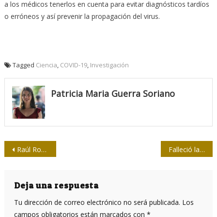
a los médicos tenerlos en cuenta para evitar diagnósticos tardíos
o erróneos y así prevenir la propagación del virus.
Tagged
Ciencia
,
COVID-19
,
Investigación
Patricia Maria Guerra Soriano
Navegación
Raúl Roa García en mi memoria
Falleció la Doctora Estrella Fernández Montes de Oca, profesora de periodistas
de
entradas
Deja una respuesta
Tu dirección de correo electrónico no será publicada.
Los
campos obligatorios están marcados con
*