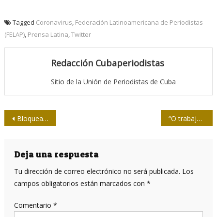
Tagged
Coronavirus
,
Federación Latinoamericana de Periodistas
(FELAP)
,
Prensa Latina
,
Twitter
Redacción Cubaperiodistas
Sitio de la Unión de Periodistas de Cuba
Navegación
Bloquean cuentas de medio de Cuba en Twitter
“O trabajamos por una evolución responsable o tendremos un colapso de especie: el Covid-19 es el último aviso”
de
entradas
Deja una respuesta
Tu dirección de correo electrónico no será publicada.
Los
campos obligatorios están marcados con
*
Comentario
*