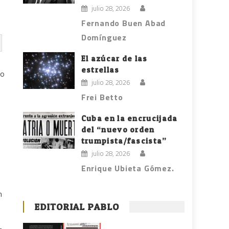
julio 28, 2026
Fernando Buen Abad
Domínguez
El azúcar de las
estrellas
do
julio 28, 2026
Frei Betto
Cuba en la encrucijada
del “nuevo orden
trumpista/fascista”
julio 28, 2026
Enrique Ubieta Gómez.
n
EDITORIAL PABLO