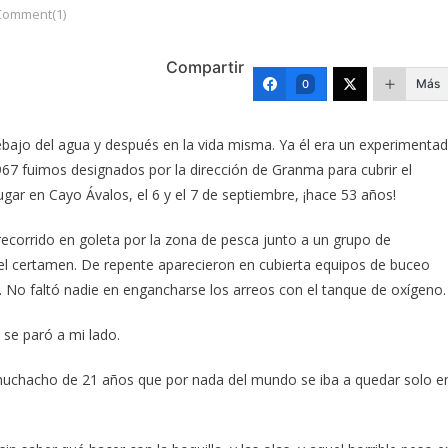
Comment(1)
Compartir
Más
0
ajo del agua y después en la vida misma. Ya él era un experimenta
67 fuimos designados por la dirección de Granma para cubrir el
ar en Cayo Ávalos, el 6 y el 7 de septiembre, ¡hace 53 años!
ecorrido en goleta por la zona de pesca junto a un grupo de
del certamen. De repente aparecieron en cubierta equipos de buceo
. No faltó nadie en engancharse los arreos con el tanque de oxígeno.
se paró a mi lado.
 muchacho de 21 años que por nada del mundo se iba a quedar solo e