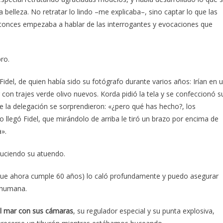
 belleza. No retratar lo lindo –me explicaba–, sino captar lo que las
ntonces empezaba a hablar de las interrogantes y evocaciones que
ro.
del, de quien había sido su fotógrafo durante varios años: Irían en 
r con trajes verde olivo nuevos. Korda pidió la tela y se confeccionó s
de la delegación se sorprendieron: «¿pero qué has hecho?, los
llegó Fidel, que mirándolo de arriba le tiró un brazo por encima de
a».
luciendo su atuendo.
 (que ahora cumple 60 años) lo caló profundamente y puedo asegurar
n humana.
al mar con sus cámaras
, su regulador especial y su punta explosiva,