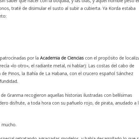
 saber qué hacer con la boquilla, y las olas, y aquel horrible peso e
os, traté de disimular el susto al subir a cubierta. Ya Korda estaba
eto:
patrocinadas por la
Academia de Ciencias
con el propósito de localiz
cía «lo otro», el radiante metal, ni hablar): Las costas del cabo de
a de Pinos, la Bahía de La Habana, con el crucero español Sánchez
fundidad.
de Granma recogieron aquellas historias ilustradas con bellísimas
ero disfrute, a toda hora con su pañuelo rojo, de pirata, anudado a 
os mucho.
n especial retratando agraciadas modelos, y había desarrollado lo que 