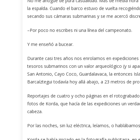
No me ahogué de pura casualidad. Más de media hora sin
la espalda. Cuando el barco estuvo de vuelta recogiéndon
secando sus cámaras submarinas y se me acercó discr
–Por poco no escribes ni una línea del campeonato.
Y me enseñó a bucear.
Durante casi tres años nos enrolamos en expediciones 
tesoros submarinos con un valor arqueológico (y si apare
San Antonio, Cayo Coco, Guardalavaca, la entonces Isl
Barcaíztegui todavía hoy allá abajo, a 23 metros de pro
Reportajes de cuatro y ocho páginas en el rotograbado 
fotos de Korda, que hacía de las expediciones un verdad
cabeza.
Por las noches, sin luz eléctrica, leíamos, o hablábam
Korda se había iniciado en la fotografía publicitaria, e