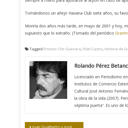
siempre a mano para ajustarse al arpón en caso de ap
Tomándonos un añejo Havana Club siete años, su favor
Moriría dos años más tarde, en mayo de 2001 y hoy, mir
supuesto que lo extraño. (Tomado del periódico
Granm
Tagged
Ernesto Che Guevara
,
Fidel Castro
,
Historia de l
Rolando Pérez Betan
Licenciado en Periodismo en
Institutos de Comercio Exter
Cultural José Antonio Fernán
la obra de la vida (2007). P
séptima puerta”. Es uno de l
Navegación
Juan Gualberto y José Martí: un coloquio y muchas voces