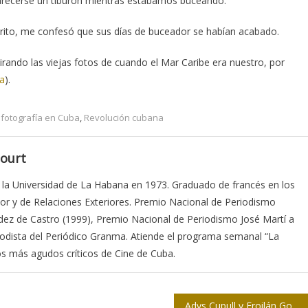
arecerse un tiburón mientras estábamos buceando.
ito, me confesó que sus días de buceador se habían acabado.
ando las viejas fotos de cuando el Mar Caribe era nuestro, por
a
).
a fotografía en Cuba
,
Revolución cubana
court
 la Universidad de La Habana en 1973. Graduado de francés en los
ior y de Relaciones Exteriores. Premio Nacional de Periodismo
dez de Castro (1999), Premio Nacional de Periodismo José Martí a
eriodista del Periódico Granma. Atiende el programa semanal “La
os más agudos críticos de Cine de Cuba.
Adys Cupull y Froilán González en Jornada de la Prensa camagüeyana