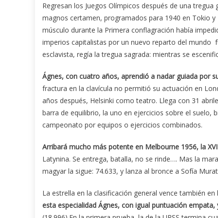
Regresan los Juegos Olímpicos después de una tregua gu
magnos certamen, programados para 1940 en Tokio y 19
músculo durante la Primera conflagración había impedid
imperios capitalistas por un nuevo reparto del mundo fue
esclavista, regía la tregua sagrada: mientras se esceni
Ágnes, con cuatro años, aprendió a nadar guiada por su
fractura en la clavícula no permitió su actuación en Lon
años después, Helsinki como teatro. Llega con 31 abriles
barra de equilibrio, la uno en ejercicios sobre el suelo, 
campeonato por equipos o ejercicios combinados.
Arribará mucho más potente en Melbourne 1956, la XVI 
Latynina. Se entrega, batalla, no se rinde…. Mas la marav
magyar la sigue: 74.633, y lanza al bronce a Sofía Mura
La estrella en la clasificación general vence también en 
esta especialidad Ágnes, con igual puntuación empata, y 
(18.996).En la primera prueba, la de la URSS termina c