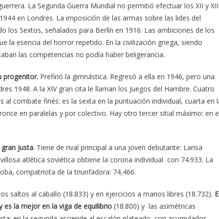
errera. La Segunda Guerra Mundial no permitió efectuar los XII y XII
44 en Londres. La imposición de las armas sobre las lides del
o los Sextos, señalados para Berlín en 1916. Las ambiciones de los
 la esencia del horror repetido. En la civilización griega, siendo
ficaban las competencias no podía haber beligerancia.
 progenitor.
Prefirió la gimnástica. Regresó a ella en 1946, pero una
dres 1948. A la XIV gran cita le llaman los Juegos del Hambre. Cuatro
 al combate finés: es la sexta en la puntuación individual, cuarta en l
bronce en paralelas y por colectivo. Hay otro tercer sitial máximo: en e
gran justa
. Tiene de rival principal a una joven debutante: Larisa
illosa atlética soviética obtiene la corona individual con 74.933. La
toba, compatriota de la triunfadora: 74,466.
los saltos al caballo (18.833) y en ejercicios a manos libres (18.732).
E
es la mejor en la viga de equilibrio
(18.800) y las asimétricas
uarta; en la segunda asciende al escalón plateado, con acumulados