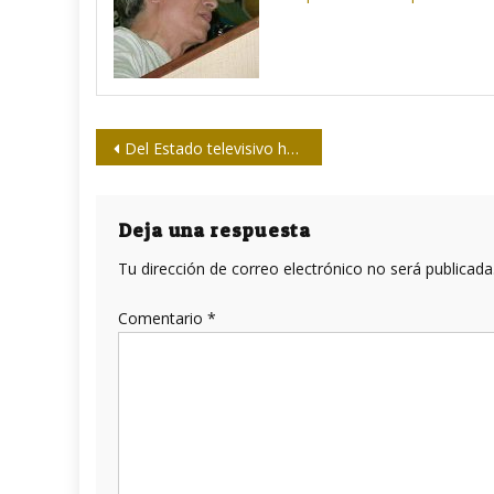
Navegación
Del Estado televisivo haitiano al plano de la realidad (I parte)
de
entradas
Deja una respuesta
Tu dirección de correo electrónico no será publicada
Comentario
*