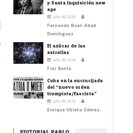
y Santa Inquisición new
age
julio 28, 2026
Fernando Buen Abad
Domínguez
a
El azúcar de las
estrellas
julio 28, 2026
Frei Betto
Cuba en la encrucijada
del “nuevo orden
trumpista/fascista”
julio 28, 2026
Enrique Ubieta Gómez.
e
EDITORIAL PABLO