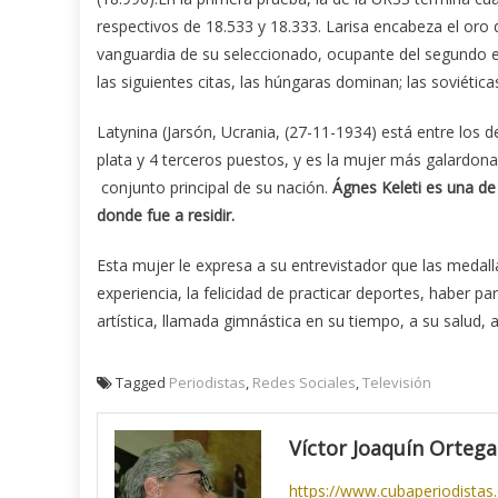
respectivos de 18.533 y 18.333. Larisa encabeza el oro 
vanguardia de su seleccionado, ocupante del segundo es
las siguientes citas, las húngaras dominan; las soviéticas
Latynina (Jarsón, Ucrania, (27-11-1934) está entre los 
plata y 4 terceros puestos, y es la mujer más galardon
conjunto principal de su nación.
Ágnes Keleti es una de
donde fue a residir.
Esta mujer le expresa a su entrevistador que las medalla
experiencia, la felicidad de practicar deportes, haber pa
artística, llamada gimnástica en su tiempo, a su salud, a
Tagged
Periodistas
,
Redes Sociales
,
Televisión
Víctor Joaquín Ortega
https://www.cubaperiodistas