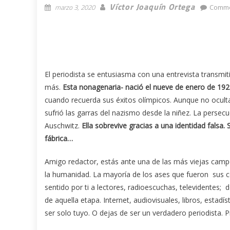
Víctor Joaquín Ortega
marzo 3, 2020
Comme
El periodista se entusiasma con una entrevista transmit
más.
Esta nonagenaria- nació el nueve de enero de 19
cuando recuerda sus éxitos olímpicos. Aunque no oculta
sufrió las garras del nazismo desde la niñez. La persec
Auschwitz.
Ella sobrevive gracias a una identidad falsa. 
fábrica…
Amigo redactor, estás ante una de las más viejas camp
la humanidad. La mayoría de los ases que fueron sus c
sentido por ti a lectores, radioescuchas, televidentes; 
de aquella etapa. Internet, audiovisuales, libros, estad
ser solo tuyo. O dejas de ser un verdadero periodista. 