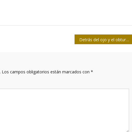
Detrás del ojo y el obturador
.
Los campos obligatorios están marcados con
*