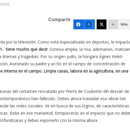
nt(0)
Compartir
Más
0
ida por la televisión. Como está especializado en deportes, le impact
21- tiene mucho que decir
. Sonrisa amplia, la risa, ademanes, matizan
 dramas y tragedias. Por su origen judío, la húngara Ágnes Keleti
ución. Asesinado su padre y un tío en el campo de concentración de
Se interna en el campo. Limpia casas, labora en la agricultura, en una
eonas del certamen rescatado por Pierre de Coubertin del desván de
ontemporáneos han fallecido. Debes ahora trasladar ese vibrar tan
desde las redes sociales. Ve en busca de sus logros, de características
ísticas. Bebe en ese manantial. Enriquecerás en el impacto que no deb
Profundizaras y debes exponerlo con la misma altura.