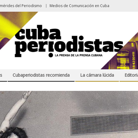
emérides del Periodismo
Medios de Comunicación en Cuba
s
Cubaperiodistas recomienda
La cámara lúcida
Editori