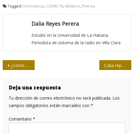
Tagged
Coronavirus
,
COVID-19
,
Médicos
,
Prensa
Dalia Reyes Perera
Estudió en la Universidad de La Habana.
Periodista de sistema de la radio en Villa Clara
Navegación
¿Cómo reportar desde casa durante la cuarentena?
Cuba reporta el primer paciente recuperado de la COVID-19
de
entradas
Deja una respuesta
Tu dirección de correo electrónico no será publicada.
Los
campos obligatorios están marcados con
*
Comentario
*