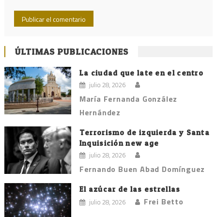
ÚLTIMAS PUBLICACIONES
La ciudad que late en el centro
julio 28, 2026
María Fernanda González
Hernández
Terrorismo de izquierda y Santa
Inquisición new age
julio 28, 2026
Fernando Buen Abad Domínguez
El azúcar de las estrellas
Frei Betto
julio 28, 2026