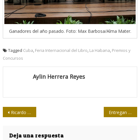
Ganadores del año pasado. Foto: Max Barbosa/Alma Mater.
Tagged
Cuba
,
Feria Internacional del Libro
,
La Habana
,
Premios y
Concursos
Aylin Herrera Reyes
Navegación
Ricardo Ronquillo: Es una necesidad construir un nuevo modelo de prensa
Entregan premios ramales Jorge Enrique Mendoza y Guillermo Cabrera Álvarez
de
entradas
Deja una respuesta