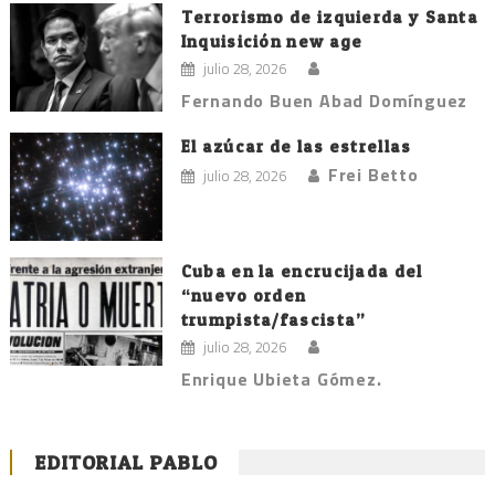
Terrorismo de izquierda y Santa
Inquisición new age
julio 28, 2026
Fernando Buen Abad Domínguez
El azúcar de las estrellas
Frei Betto
julio 28, 2026
Cuba en la encrucijada del
“nuevo orden
trumpista/fascista”
julio 28, 2026
Enrique Ubieta Gómez.
EDITORIAL PABLO