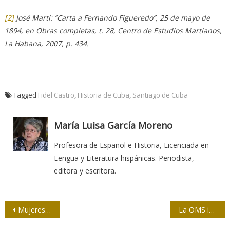
[2]
José Martí: “Carta a Fernando Figueredo”, 25 de mayo de
1894, en Obras completas, t. 28, Centro de Estudios Martianos,
La Habana, 2007, p. 434.
Tagged
Fidel Castro
,
Historia de Cuba
,
Santiago de Cuba
María Luisa García Moreno
Profesora de Español e Historia, Licenciada en
Lengua y Literatura hispánicas. Periodista,
editora y escritora.
Navegación
Mujeres patrimoniales del Camagüey
La OMS insiste en garantizar información veraz sobre coronavirus
de