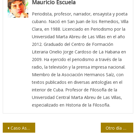
Mauricio Escuela
Periodista, profesor, narrador, ensayista y poeta
cubano. Nació en San Juan de los Remedios, Villa
Clara, en 1988. Licenciado en Periodismo por la
Universidad Marta Abreu de Las Villas en el año
2012. Graduado del Centro de Formación
Literaria Onelio Jorge Cardoso de La Habana en
2009. Ha ejercido el periodismo a través de la
radio, la televisión y la prensa impresa nacional.
Miembro de la Asociación Hermanos Saíz, con
textos publicados en diversas antologías en el
interior de Cuba. Profesor de Filosofía de la
Universidad Central Marta Abreu de Las Villas,
especializado en Historia de la Filosofía.
Navegación
Caso Assange pone en juego el futuro del periodismo, alerta Wikileaks
Otro día para la lengua materna: 21 de febrero