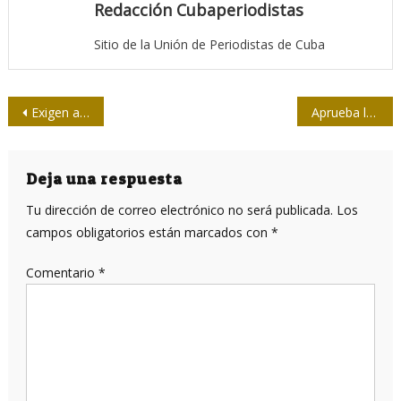
Redacción Cubaperiodistas
Sitio de la Unión de Periodistas de Cuba
Navegación
Exigen a la dictadura boliviana información sobre el periodista Facundo Molares
Aprueba la Presidencia de la UPEC programa por la Jornada de la Prensa 2020
de
entradas
Deja una respuesta
Tu dirección de correo electrónico no será publicada.
Los
campos obligatorios están marcados con
*
Comentario
*