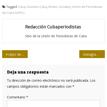
Tagged
Cuba
,
Dominio Cuba
,
Redes Sociales
,
Unión de Periodistas
de Cuba (UPEC)
Redacción Cubaperiodistas
Sitio de la Unión de Periodistas de Cuba
Navegación
Upec de Villa Clara entrega Premios Provinciales de Periodismo
Instagram y Facebook censuran todas las muestras de apoyo a Soleimani
de
entradas
Deja una respuesta
Tu dirección de correo electrónico no será publicada.
Los
campos obligatorios están marcados con
*
Comentario
*