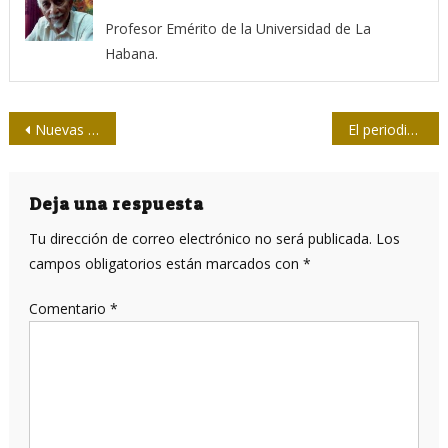
Profesor Emérito de la Universidad de La
Habana.
Navegación
Nuevas normas jurídicas para el uso de las Fuentes Renovables de Energía (+ Infografía)
El periodismo bajo hostigamiento en el Brasil de Bolsonaro
de
entradas
Deja una respuesta
Tu dirección de correo electrónico no será publicada.
Los
campos obligatorios están marcados con
*
Comentario
*