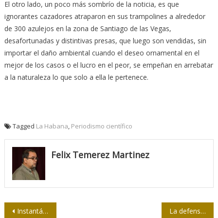
El otro lado, un poco más sombrío de la noticia, es que
ignorantes cazadores atraparon en sus trampolines a alrededor
de 300 azulejos en la zona de Santiago de las Vegas,
desafortunadas y distintivas presas, que luego son vendidas, sin
importar el daño ambiental cuando el deseo ornamental en el
mejor de los casos o el lucro en el peor, se empeñan en arrebatar
a la naturaleza lo que solo a ella le pertenece.
Tagged
La Habana
,
Periodismo científico
Felix Temerez Martinez
Navegación
Instantáneas de la jornada final del XIII Encuentro Iberoamericano de Género y Comunicación
La defensa de la cultura significa la salvaguarda de la nación