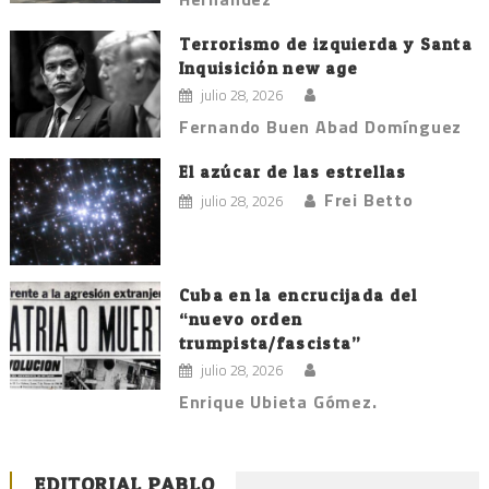
Terrorismo de izquierda y Santa
Inquisición new age
julio 28, 2026
Fernando Buen Abad Domínguez
El azúcar de las estrellas
Frei Betto
julio 28, 2026
Cuba en la encrucijada del
“nuevo orden
trumpista/fascista”
julio 28, 2026
Enrique Ubieta Gómez.
EDITORIAL PABLO