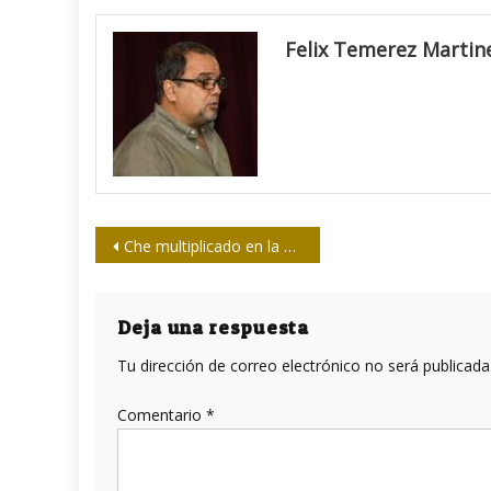
Felix Temerez Martin
Navegación
Che multiplicado en la heredad del arte
de
entradas
Deja una respuesta
Tu dirección de correo electrónico no será publicada
Comentario
*