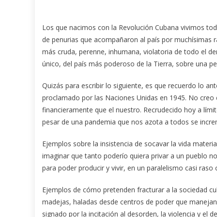
Los que nacimos con la Revolución Cubana vivimos toda
de penurias que acompañaron al país por muchísimas ra
más cruda, perenne, inhumana, violatoria de todo el dere
único, del país más poderoso de la Tierra, sobre una p
Quizás para escribir lo siguiente, es que recuerdo lo a
proclamado por las Naciones Unidas en 1945. No creo 
financieramente que el nuestro. Recrudecido hoy a lími
pesar de una pandemia que nos azota a todos se increme
Ejemplos sobre la insistencia de socavar la vida materi
imaginar que tanto poderío quiera privar a un pueblo n
para poder producir y vivir, en un paralelismo casi raso 
Ejemplos de cómo pretenden fracturar a la sociedad cub
madejas, haladas desde centros de poder que manejan m
signado por la incitación al desorden, la violencia y 