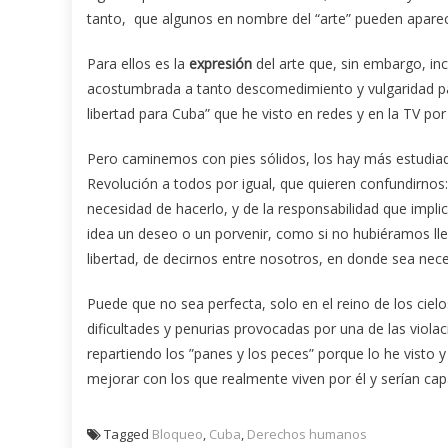
tanto, que algunos en nombre del “arte” pueden apar
Para ellos es la
expresión
del arte que, sin embargo, in
acostumbrada a tanto descomedimiento y vulgaridad par
libertad para Cuba” que he visto en redes y en la TV por
Pero caminemos con pies sólidos, los hay más estudiado
Revolución a todos por igual, que quieren confundirnos:
necesidad de hacerlo, y de la responsabilidad que impli
idea un deseo o un porvenir, como si no hubiéramos ll
libertad, de decirnos entre nosotros, en donde sea nec
Puede que no sea perfecta, solo en el reino de los cielo
dificultades y penurias provocadas por una de las viol
repartiendo los ”panes y los peces” porque lo he visto 
mejorar con los que realmente viven por él y serían ca
Tagged
Bloqueo
,
Cuba
,
Derechos humanos