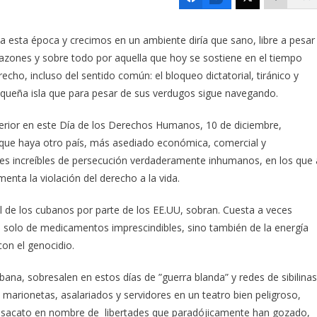
 esta época y crecimos en un ambiente diría que sano, libre a pesar
zones y sobre todo por aquella que hoy se sostiene en el tiempo
cho, incluso del sentido común: el bloqueo dictatorial, tiránico y
equeña isla que para pesar de sus verdugos sigue navegando.
nterior en este Día de los Derechos Humanos, 10 de diciembre,
que haya otro país, más asediado económica, comercial y
tes increíbles de persecución verdaderamente inhumanos, en los que 
nta la violación del derecho a la vida.
al de los cubanos por parte de los EE.UU, sobran. Cuesta a veces
o solo de medicamentos imprescindibles, sino también de la energía
con el genocidio.
ana, sobresalen en estos días de ”guerra blanda” y redes de sibilinas
arionetas, asalariados y servidores en un teatro bien peligroso,
el desacato en nombre de libertades que paradójicamente han gozado,