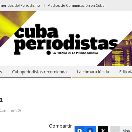
emérides del Periodismo
Medios de Comunicación en Cuba
s
Cubaperiodistas recomienda
La cámara lúcida
Editori
n
Comment(0)
Compartir
Más
0