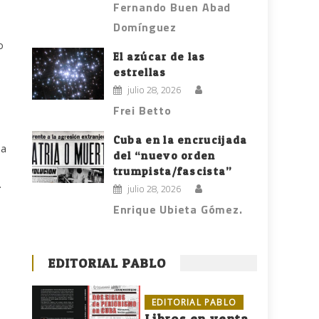
Fernando Buen Abad
Domínguez
o
El azúcar de las
estrellas
julio 28, 2026
Frei Betto
Cuba en la encrucijada
na
del “nuevo orden
trumpista/fascista”
.
julio 28, 2026
Enrique Ubieta Gómez.
EDITORIAL PABLO
EDITORIAL PABLO
Libros en venta