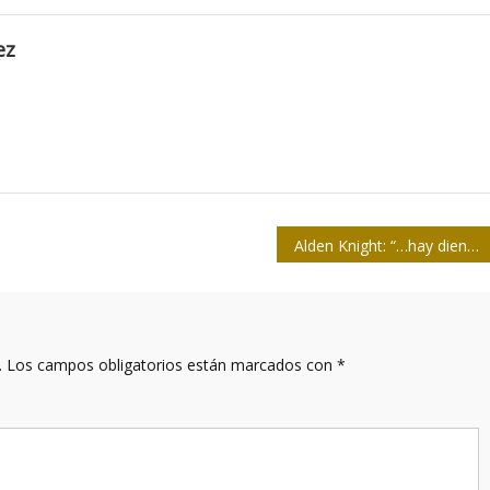
ez
Alden Knight: “…hay dientes rotos entre nosotros”
.
Los campos obligatorios están marcados con
*