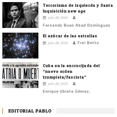
Terrorismo de izquierda y Santa
Inquisición new age
julio 28, 2026
Fernando Buen Abad Domínguez
El azúcar de las estrellas
Frei Betto
julio 28, 2026
Cuba en la encrucijada del
“nuevo orden
trumpista/fascista”
julio 28, 2026
Enrique Ubieta Gómez.
EDITORIAL PABLO