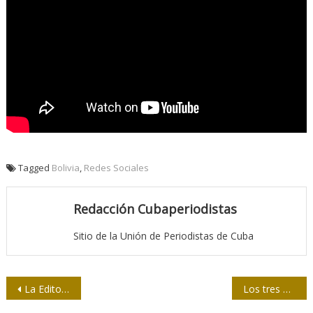
Tagged
Bolivia
,
Redes Sociales
Redacción Cubaperiodistas
Sitio de la Unión de Periodistas de Cuba
Navegación
La Editorial de la Mujer y un taller a muchas voces
Los tres días que estremecieron a Cuba