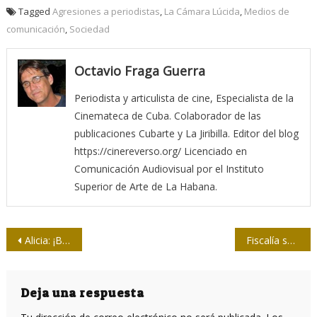
Tagged
Agresiones a periodistas
,
La Cámara Lúcida
,
Medios de
comunicación
,
Sociedad
Octavio Fraga Guerra
Periodista y articulista de cine, Especialista de la
Cinemateca de Cuba. Colaborador de las
publicaciones Cubarte y La Jiribilla. Editor del blog
https://cinereverso.org/ Licenciado en
Comunicación Audiovisual por el Instituto
Superior de Arte de La Habana.
Navegación
Alicia: ¡Bienvenida al sitial eterno de la Cubanidad!
Fiscalía sueca cierra investigación preliminar contra Assange
de
entradas
Deja una respuesta