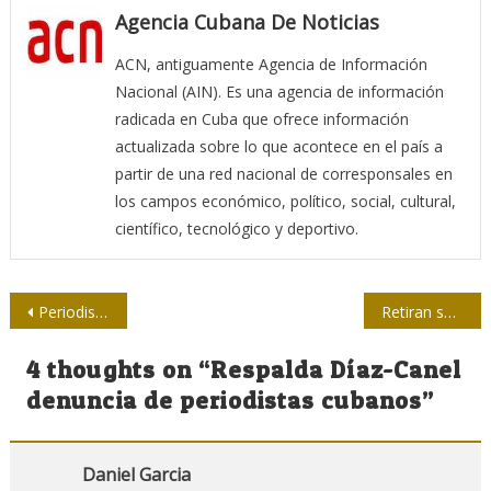
Agencia Cubana De Noticias
ACN, antiguamente Agencia de Información
Nacional (AIN). Es una agencia de información
radicada en Cuba que ofrece información
actualizada sobre lo que acontece en el país a
partir de una red nacional de corresponsales en
los campos económico, político, social, cultural,
científico, tecnológico y deportivo.
Navegación
Periodista de Escambray: Yo no vendo mi alma al diablo
Retiran señal televisiva de TeleSur en Ecuador sin ninguna justificación
de
4 thoughts on “
Respalda Díaz-Canel
entradas
denuncia de periodistas cubanos
”
Daniel Garcia