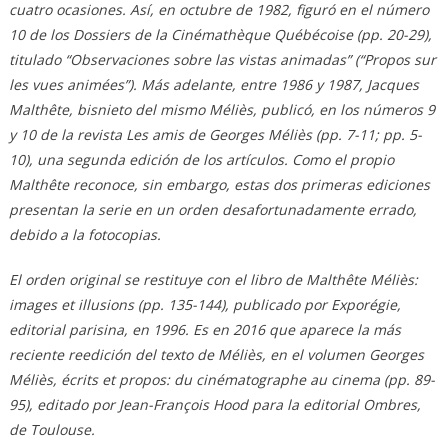
cuatro ocasiones. Así, en octubre de 1982, figuró en el número
10 de los Dossiers de la Cinémathèque Québécoise (pp. 20-29),
titulado “Observaciones sobre las vistas animadas” (“Propos sur
les vues animées”). Más adelante, entre 1986 y 1987, Jacques
Malthête, bisnieto del mismo Méliès, publicó, en los números 9
y 10 de la revista Les amis de Georges Méliès (pp. 7-11; pp. 5-
10), una segunda edición de los artículos. Como el propio
Malthête reconoce, sin embargo, estas dos primeras ediciones
presentan la serie en un orden desafortunadamente errado,
debido a la fotocopias.
El orden original se restituye con el libro de Malthête Méliès:
images et illusions (pp. 135-144), publicado por Exporégie,
editorial parisina, en 1996. Es en 2016 que aparece la más
reciente reedición del texto de Méliès, en el volumen Georges
Méliès, écrits et propos: du cinématographe au cinema (pp. 89-
95), editado por Jean-François Hood para la editorial Ombres,
de Toulouse.